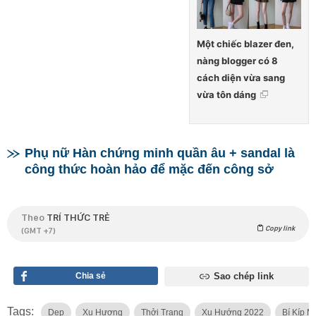
Một chiếc blazer đen,
nàng blogger có 8
cách diện vừa sang
vừa tôn dáng
Phụ nữ Hàn chứng minh quần âu + sandal là
công thức hoàn hảo để mặc đến công sở
Theo
TRÍ THỨC TRẺ
Copy link
(GMT +7)
Chia sẻ
Sao chép link
Tags:
Dẹp
Xu Hương
Thởi Trang
Xu Hướng 2022
Bí Kíp M