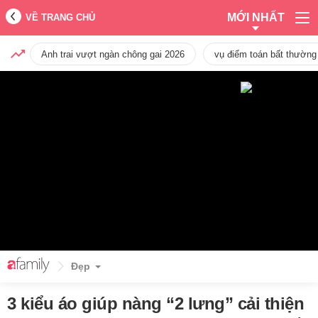
MỚI NHẤT
VỀ TRANG CHỦ
Anh trai vượt ngàn chông gai 2026
vụ điểm toán bất thường
Đẹp
3 kiểu áo giúp nàng “2 lưng” cải thiện