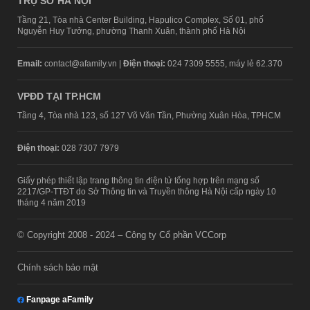
TRỤ SỞ HÀ NỘI
Tầng 21, Tòa nhà Center Building, Hapulico Complex, Số 01, phố
Nguyễn Huy Tưởng, phường Thanh Xuân, thành phố Hà Nội
Email:
contact@afamily.vn |
Điện thoại:
024 7309 5555, máy lẻ 62.370
VPĐD TẠI TP.HCM
Tầng 4, Tòa nhà 123, số 127 Võ Văn Tần, Phường Xuân Hòa, TPHCM
Điện thoại:
028 7307 7979
Giấy phép thiết lập trang thông tin điện tử tổng hợp trên mạng số
2217/GP-TTĐT do Sở Thông tin và Truyền thông Hà Nội cấp ngày 10
tháng 4 năm 2019
© Copyright 2008 - 2024 – Công ty Cổ phần VCCorp
Chính sách bảo mật
Fanpage aFamily