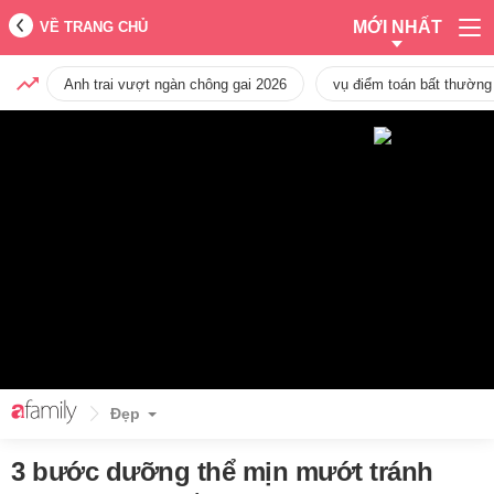
MỚI NHẤT
VỀ TRANG CHỦ
Anh trai vượt ngàn chông gai 2026
vụ điểm toán bất thường
Đẹp
3 bước dưỡng thể mịn mướt tránh