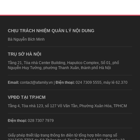
CHỊU TRÁCH NHIỆM QUẢN LÝ NỘI DUNG
Bà Nguyễn Bích Minh
TRỤ SỞ HÀ NỘI
Tầng 21, Tòa nhà Center Building, Hapulico Complex, Số 01, phố
Nguyễn Huy Tưởng, phường Thanh Xuân, thành phố Hà Nội
Email:
contact@afamily.vn |
Điện thoại:
024 7309 5555, máy lẻ 62.370
VPĐD TẠI TP.HCM
Tầng 4, Tòa nhà 123, số 127 Võ Văn Tần, Phường Xuân Hòa, TPHCM
Điện thoại:
028 7307 7979
Giấy phép thiết lập trang thông tin điện tử tổng hợp trên mạng số