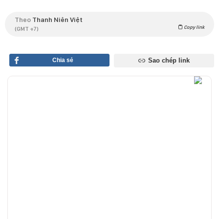
Theo
Thanh Niên Việt
Copy link
(GMT +7)
Chia sẻ
Sao chép link