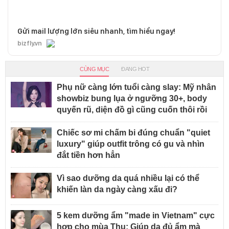
Gửi mail lượng lớn siêu nhanh, tìm hiểu ngay!
bizfly.vn
CÙNG MỤC
ĐANG HOT
Phụ nữ càng lớn tuổi càng slay: Mỹ nhân
showbiz bung lụa ở ngưỡng 30+, body
quyến rũ, diện đồ gì cũng cuốn thôi rồi
Chiếc sơ mi chấm bi đúng chuẩn "quiet
luxury" giúp outfit trông có gu và nhìn
đắt tiền hơn hẳn
Vì sao dưỡng da quá nhiều lại có thể
khiến làn da ngày càng xấu đi?
5 kem dưỡng ẩm "made in Vietnam" cực
hợp cho mùa Thu: Giúp da đủ ẩm mà