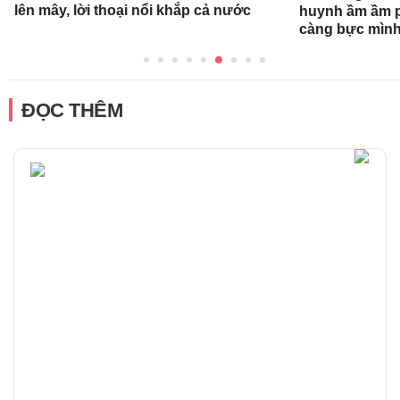
lên mây, lời thoại nổi khắp cả nước
huynh ầm ầm p
càng bực mình
ĐỌC THÊM