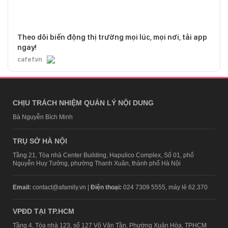
Theo dõi biến động thị trường mọi lúc, mọi nơi, tải app
ngay!
cafef.vn
CHỊU TRÁCH NHIỆM QUẢN LÝ NỘI DUNG
Bà Nguyễn Bích Minh
TRỤ SỞ HÀ NỘI
Tầng 21, Tòa nhà Center Building, Hapulico Complex, Số 01, phố
Nguyễn Huy Tưởng, phường Thanh Xuân, thành phố Hà Nội
Email:
contact@afamily.vn |
Điện thoại:
024 7309 5555, máy lẻ 62.370
VPĐD TẠI TP.HCM
Tầng 4, Tòa nhà 123, số 127 Võ Văn Tần, Phường Xuân Hòa, TPHCM