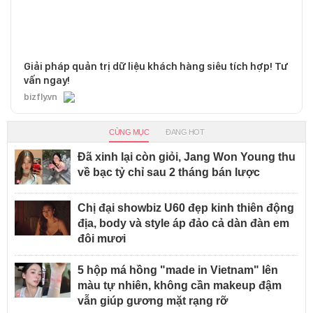
Giải pháp quản trị dữ liệu khách hàng siêu tích hợp! Tư
vấn ngay!
bizfly.vn
CÙNG MỤC
ĐANG HOT
Đã xinh lại còn giỏi, Jang Won Young thu
về bạc tỷ chỉ sau 2 tháng bán lược
Chị đại showbiz U60 đẹp kinh thiên động
địa, body và style áp đảo cả dàn đàn em
đôi mươi
5 hộp má hồng "made in Vietnam" lên
màu tự nhiên, không cần makeup đậm
vẫn giúp gương mặt rạng rỡ