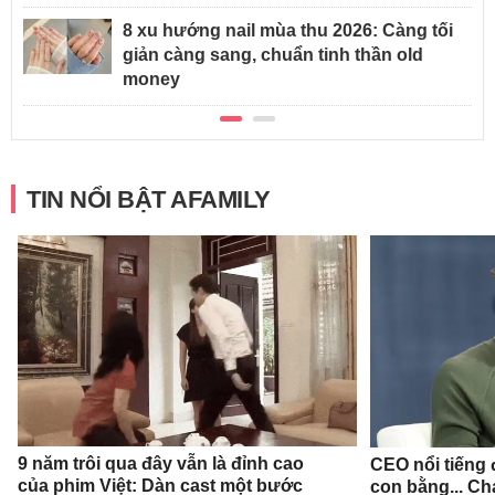
8 xu hướng nail mùa thu 2026: Càng tối
giản càng sang, chuẩn tinh thần old
money
TIN NỔI BẬT AFAMILY
9 năm trôi qua đây vẫn là đỉnh cao
CEO nổi tiếng đ
của phim Việt: Dàn cast một bước
con bằng... Ch