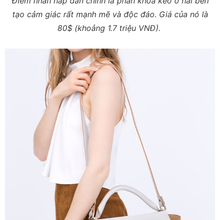
Điểm nhấn hấp dẫn chính là phần khóa kéo ở hai bên
tạo cảm giác rất mạnh mẽ và độc đáo. Giá của nó là
80$ (khoảng 1.7 triệu VNĐ).