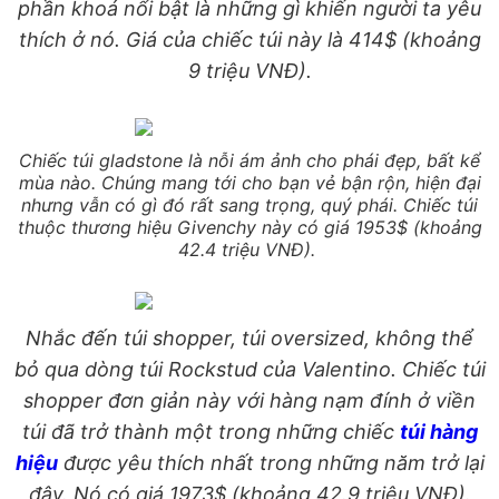
phần khoá nổi bật là những gì khiến người ta yêu
thích ở nó. Giá của chiếc túi này là 414$ (khoảng
9 triệu VNĐ).
Chiếc túi gladstone là nỗi ám ảnh cho phái đẹp, bất kể
mùa nào. Chúng mang tới cho bạn vẻ bận rộn, hiện đại
nhưng vẫn có gì đó rất sang trọng, quý phái.
Chiếc túi
thuộc thương hiệu Givenchy này có giá 1953$ (khoảng
42.4 triệu VNĐ).
Nhắc đến túi shopper, túi oversized, không thể
bỏ qua dòng túi Rockstud của Valentino. Chiếc túi
shopper đơn giản này với hàng nạm đính ở viền
túi đã trở thành một trong những chiếc
túi hàng
hiệu
được yêu thích nhất trong những năm trở lại
đây. Nó có giá 1973$ (khoảng 42.9 triệu VNĐ).