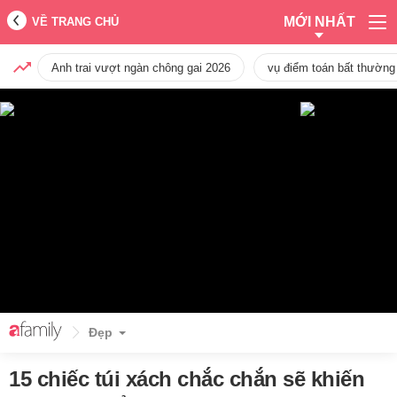
MỚI NHẤT
VỀ TRANG CHỦ
Anh trai vượt ngàn chông gai 2026
vụ điểm toán bất thường
Đẹp
15 chiếc túi xách chắc chắn sẽ khiến