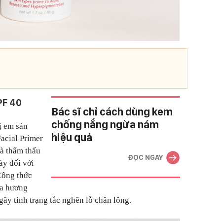
PF 40
Bác sĩ chỉ cách dùng kem
chống nắng ngừa nám
ị em sản
hiệu quả
acial Primer
và thẩm thấu
ĐỌC NGAY
y đối với
Công thức
ứa hương
 gây tình trạng tắc nghẽn lỗ chân lông.