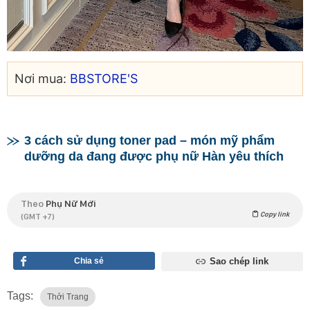
Nơi mua:
BBSTORE'S
3 cách sử dụng toner pad – món mỹ phẩm
dưỡng da đang được phụ nữ Hàn yêu thích
Theo
Phụ Nữ Mới
Copy link
(GMT +7)
Chia sẻ
Sao chép link
Tags:
Thởi Trang