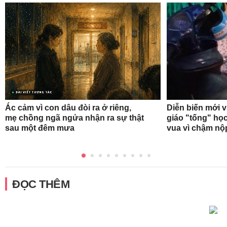
Ác cảm vì con dâu đòi ra ở riêng,
Diễn biến mới 
mẹ chồng ngã ngửa nhận ra sự thật
giáo "tống" học
sau một đêm mưa
vua vì chậm nộ
ĐỌC THÊM