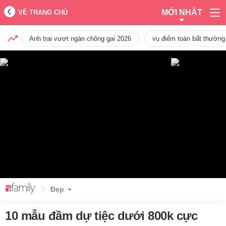
MỚI NHẤT
VỀ TRANG CHỦ
Anh trai vượt ngàn chông gai 2026
vụ điểm toán bất thường
Đẹp
10 mẫu đầm dự tiệc dưới 800k cực