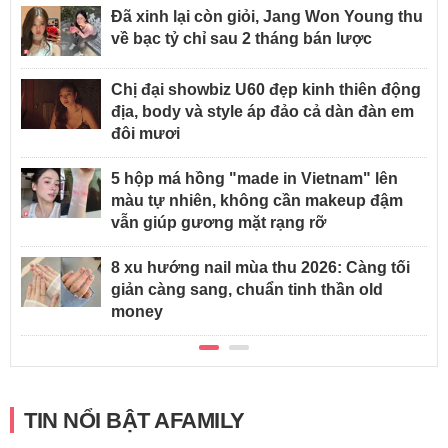
Đã xinh lại còn giỏi, Jang Won Young thu
về bạc tỷ chỉ sau 2 tháng bán lược
Chị đại showbiz U60 đẹp kinh thiên động
địa, body và style áp đảo cả dàn đàn em
đôi mươi
5 hộp má hồng "made in Vietnam" lên
màu tự nhiên, không cần makeup đậm
vẫn giúp gương mặt rạng rỡ
8 xu hướng nail mùa thu 2026: Càng tối
giản càng sang, chuẩn tinh thần old
money
TIN NỔI BẬT AFAMILY