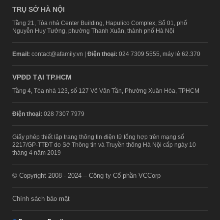
TRỤ SỞ HÀ NỘI
Tầng 21, Tòa nhà Center Building, Hapulico Complex, Số 01, phố
Nguyễn Huy Tưởng, phường Thanh Xuân, thành phố Hà Nội
Email:
contact@afamily.vn |
Điện thoại:
024 7309 5555, máy lẻ 62.370
VPĐD TẠI TP.HCM
Tầng 4, Tòa nhà 123, số 127 Võ Văn Tần, Phường Xuân Hòa, TPHCM
Điện thoại:
028 7307 7979
Giấy phép thiết lập trang thông tin điện tử tổng hợp trên mạng số
2217/GP-TTĐT do Sở Thông tin và Truyền thông Hà Nội cấp ngày 10
tháng 4 năm 2019
© Copyright 2008 - 2024 – Công ty Cổ phần VCCorp
Chính sách bảo mật