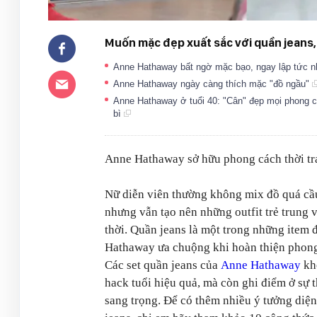
Muốn mặc đẹp xuất sắc với quần jeans,
Anne Hathaway bất ngờ mặc bạo, ngay lập tức nh
Anne Hathaway ngày càng thích mặc "đồ ngầu"
Anne Hathaway ở tuổi 40: "Cân" đẹp mọi phong các
bì
Anne Hathaway sở hữu phong cách thời tra
Nữ diễn viên thường không mix đồ quá cầ
nhưng vẫn tạo nên những outfit trẻ trung 
thời. Quần jeans là một trong những item
Hathaway ưa chuộng khi hoàn thiện phong
Các set quần jeans của
Anne Hathaway
kh
hack tuổi hiệu quả, mà còn ghi điểm ở sự t
sang trọng. Để có thêm nhiều ý tưởng diệ