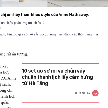
 chị em hãy tham khảo style của Anne Hathaway.
ận nhiều phản ứng trái chiều
h, liên tục gây sốt về sắc vóc, chứng minh đẳng cấp thời trang ít ai
ng rất ấn tượng.
u kỳ,
10 set áo sơ mi và chân váy
và hợp
chuẩn thanh lịch lấy cảm hứng
 được Anne
từ Hà Tăng
 cách.
ông chỉ
ĐỌC NGAY
hanh lịch,
n quần