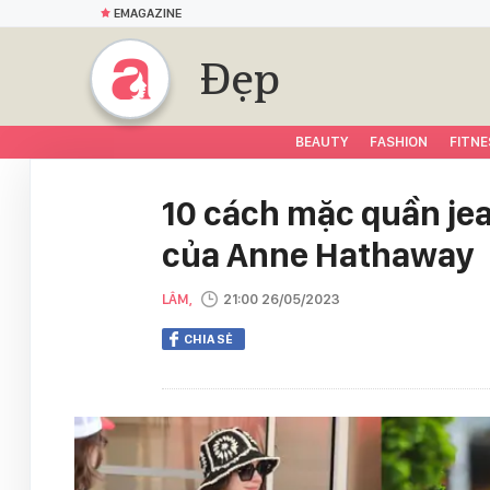
EMAGAZINE
Đẹp
BEAUTY
FASHION
FITNE
10 cách mặc quần je
của Anne Hathaway
LÂM,
21:00 26/05/2023
CHIA SẺ