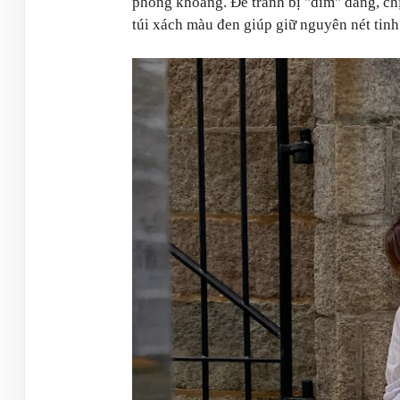
phóng khoáng. Để tránh bị "dìm" dáng, ch
túi xách màu đen giúp giữ nguyên nét tinh