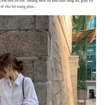
ị em nên sơ vin. Những món đồ như thắt lưng da, giày và
 tế cho bộ trang phục.