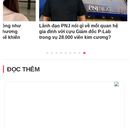
n nóng như
Lãnh đạo PNJ nói gì về mối quan hệ
oa hương
gia đình với cựu Giám đốc P-Lab
 sẽ khiến
trong vụ 28.000 viên kim cương?
ĐỌC THÊM