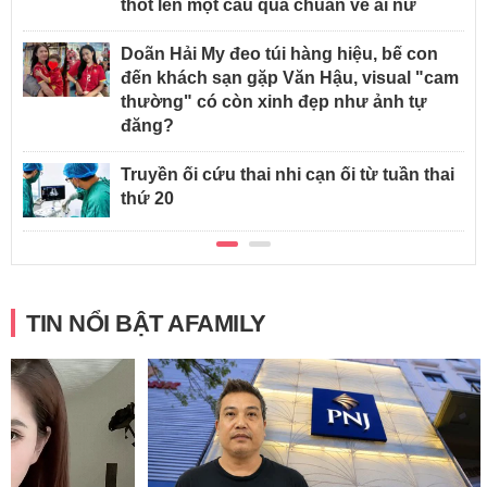
thốt lên một câu quá chuẩn về ái nữ
Doãn Hải My đeo túi hàng hiệu, bế con
đến khách sạn gặp Văn Hậu, visual "cam
thường" có còn xinh đẹp như ảnh tự
đăng?
Truyền ối cứu thai nhi cạn ối từ tuần thai
thứ 20
TIN NỔI BẬT AFAMILY