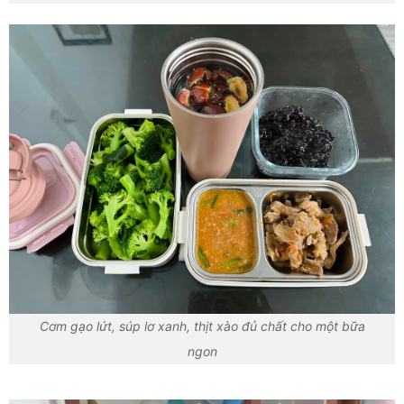
Cơm gạo lứt, súp lơ xanh, thịt xào đủ chất cho một bữa
ngon