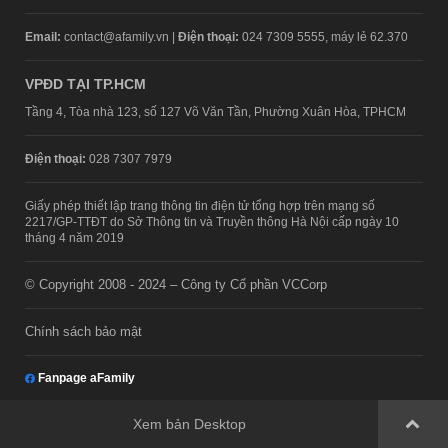
Email:
contact@afamily.vn |
Điện thoại:
024 7309 5555, máy lẻ 62.370
VPĐD TẠI TP.HCM
Tầng 4, Tòa nhà 123, số 127 Võ Văn Tần, Phường Xuân Hòa, TPHCM
Điện thoại:
028 7307 7979
Giấy phép thiết lập trang thông tin điện tử tổng hợp trên mạng số
2217/GP-TTĐT do Sở Thông tin và Truyền thông Hà Nội cấp ngày 10
tháng 4 năm 2019
© Copyright 2008 - 2024 – Công ty Cổ phần VCCorp
Chính sách bảo mật
Fanpage aFamily
Xem bản Desktop