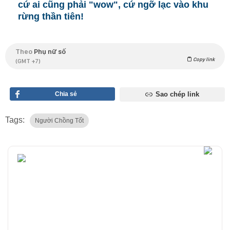
cứ ai cũng phải "wow", cứ ngỡ lạc vào khu
rừng thần tiên!
Theo
Phụ nữ số
Copy link
(GMT +7)
Chia sẻ
Sao chép link
Tags:
Người Chồng Tốt