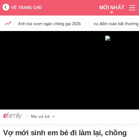
MỚI NHẤT
VỀ TRANG CHỦ
Anh trai vượt ngàn chông gai 2026
vụ điểm toán bất thường
Mẹ và bé
Vợ mới sinh em bé đi làm lại, chồng