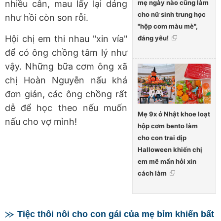
mẹ ngày nào cũng làm
nhiều cân, mau lấy lại dáng
cho nữ sinh trung học
như hồi còn son rỗi.
"hộp cơm màu mè",
Hội chị em thi nhau "xin vía"
đáng yêu!
để có ông chồng tâm lý như
vậy. Những bữa cơm ông xã
chị Hoàn Nguyễn nấu khá
đơn giản, các ông chồng rất
dễ để học theo nếu muốn
Mẹ 9x ở Nhật khoe loạt
nấu cho vợ mình!
hộp cơm bento làm
cho con trai dịp
Halloween khiến chị
em mê mẩn hỏi xin
cách làm
Tiệc thôi nôi cho con gái của mẹ bỉm khiến bất