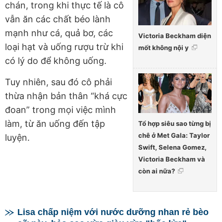
chán, trong khi thực tế là cô
vẫn ăn các chất béo lành
mạnh như cá, quả bơ, các
Victoria Beckham diện
loại hạt và uống rượu trừ khi
mốt không nội y
có lý do để không uống.
Tuy nhiên, sau đó cô phải
thừa nhận bản thân “khá cực
đoan” trong mọi việc mình
làm, từ ăn uống đến tập
Tổ hợp siêu sao từng bị
chê ở Met Gala: Taylor
luyện.
Swift, Selena Gomez,
Victoria Beckham và
còn ai nữa?
Lisa chấp niệm với nước dưỡng nhan rẻ bèo