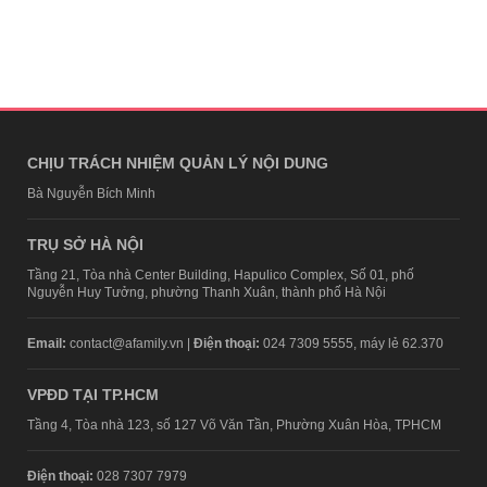
CHỊU TRÁCH NHIỆM QUẢN LÝ NỘI DUNG
Bà Nguyễn Bích Minh
TRỤ SỞ HÀ NỘI
Tầng 21, Tòa nhà Center Building, Hapulico Complex, Số 01, phố
Nguyễn Huy Tưởng, phường Thanh Xuân, thành phố Hà Nội
Email:
contact@afamily.vn |
Điện thoại:
024 7309 5555, máy lẻ 62.370
VPĐD TẠI TP.HCM
Tầng 4, Tòa nhà 123, số 127 Võ Văn Tần, Phường Xuân Hòa, TPHCM
Điện thoại:
028 7307 7979