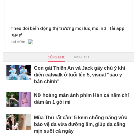
Theo dõi biến động thị trường mọi lúc, mọi nơi, tải app
ngay!
cafef.vn
CÙNG MỤC
ĐANG HOT
Con gái Thiên An và Jack gây chú ý khi
diễn catwalk ở tuổi lên 5, visual "sao y
bản chính"
Nữ hoàng màn ảnh phim Hàn cả năm chỉ
dám ăn 1 gói mì
Mùa Thu rất cần: 5 kem chống nắng vừa
bảo vệ da vừa dưỡng ẩm, giúp da căng
mịn suốt cả ngày