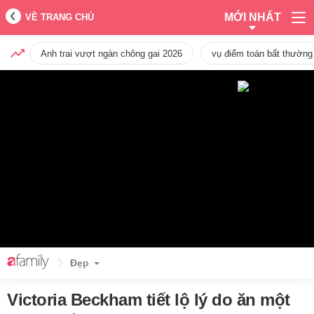
MỚI NHẤT
VỀ TRANG CHỦ
Anh trai vượt ngàn chông gai 2026
vụ điểm toán bất thường
Đẹp
Victoria Beckham tiết lộ lý do ăn một