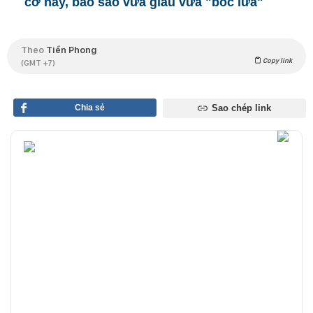
cỡ này, bảo sao vừa giàu vừa "bốc lửa"
Theo
Tiền Phong
Copy link
(GMT +7)
Chia sẻ
Sao chép link