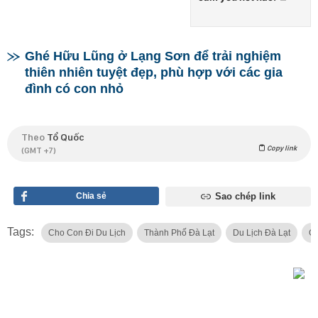
Ghé Hữu Lũng ở Lạng Sơn để trải nghiệm
thiên nhiên tuyệt đẹp, phù hợp với các gia
đình có con nhỏ
Theo
Tổ Quốc
Copy link
(GMT +7)
Chia sẻ
Sao chép link
Tags:
Cho Con Đi Du Lịch
Thành Phố Đà Lạt
Du Lịch Đà Lạt
Ch