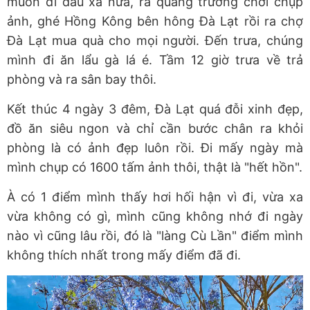
muốn đi đâu xa nữa, ra quảng trường chơi chụp
ảnh, ghé Hồng Kông bên hông Đà Lạt rồi ra chợ
Đà Lạt mua quà cho mọi người. Đến trưa, chúng
mình đi ăn lẩu gà lá é. Tầm 12 giờ trưa về trả
phòng và ra sân bay thôi.
Kết thúc 4 ngày 3 đêm, Đà Lạt quá đỗi xinh đẹp,
đồ ăn siêu ngon và chỉ cần bước chân ra khỏi
phòng là có ảnh đẹp luôn rồi. Đi mấy ngày mà
mình chụp có 1600 tấm ảnh thôi, thật là "hết hồn".
À có 1 điểm mình thấy hơi hối hận vì đi, vừa xa
vừa không có gì, mình cũng không nhớ đi ngày
nào vì cũng lâu rồi, đó là "làng Cù Lần" điểm mình
không thích nhất trong mấy điểm đã đi.