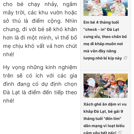
cho bé chạy nhảy, ngắm
mây trời, các khu vườn hoặc
sở thú là điểm cộng. Nhìn
Em bé 4 tháng tuổi
chung, đi với bé sẽ khó khăn
''check - in'' Đà Lạt
cưng xỉu, theo chân bố
hơn là đi một mình, vì thế bố
mẹ đi khắp muôn nơi
mẹ chịu khó vất vả hơn chút
mà vẫn đầy năng
nhé!
lượng nhờ bí kíp này
Hy vọng những kinh nghiệm
trên sẽ có ích với các gia
đình đang có dự định chọn
Đà Lạt là điểm đến tiếp theo
nhé!
Xách ghế ăn dặm vi vu
khắp Đà Lạt, bé gái 9
tháng tuổi "đốn tim"
dân mạng vì loạt biểu
cảm yêu hết nấc!