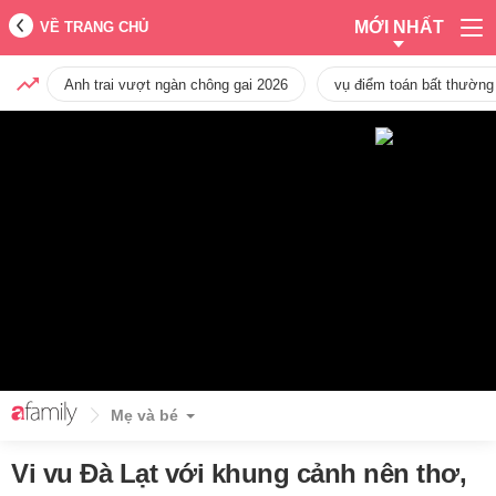
MỚI NHẤT
VỀ TRANG CHỦ
Anh trai vượt ngàn chông gai 2026
vụ điểm toán bất thường
Mẹ và bé
Vi vu Đà Lạt với khung cảnh nên thơ,