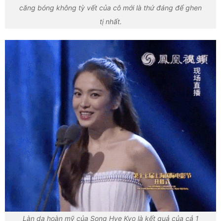
căng bóng không tỳ vết của cô mới là thứ đáng để ghen
tị nhất.
Làn da hoàn mỹ của Song Hye Kyo là kết quả của cả 1