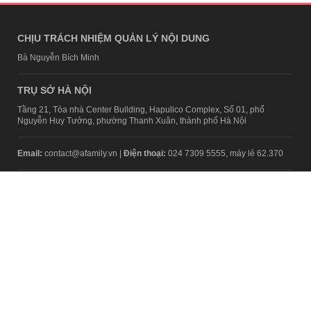
CHỊU TRÁCH NHIỆM QUẢN LÝ NỘI DUNG
Bà Nguyễn Bích Minh
TRỤ SỞ HÀ NỘI
Tầng 21, Tòa nhà Center Building, Hapulico Complex, Số 01, phố
Nguyễn Huy Tưởng, phường Thanh Xuân, thành phố Hà Nội
Email:
contact@afamily.vn |
Điện thoại:
024 7309 5555, máy lẻ 62.370
VPĐD TẠI TP.HCM
Tầng 4, Tòa nhà 123, số 127 Võ Văn Tần, Phường Xuân Hòa, TPHCM
Điện thoại:
028 7307 7979
Giấy phép thiết lập trang thông tin điện tử tổng hợp trên mạng số
2217/GP-TTĐT do Sở Thông tin và Truyền thông Hà Nội cấp ngày 10
tháng 4 năm 2019