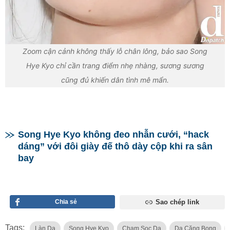
Zoom cận cảnh không thấy lỗ chân lông, bảo sao Song
Hye Kyo chỉ cần trang điểm nhẹ nhàng, sương sương
cũng đủ khiến dân tình mê mẩn.
Song Hye Kyo không đeo nhẫn cưới, “hack
dáng” với đôi giày đế thô dày cộp khi ra sân
bay
Chia sẻ
Sao chép link
Tags:
Làn Da
Song Hye Kyo
Cham Soc Da
Da Căng Bong