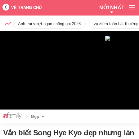
MỚI NHẤT
VỀ TRANG CHỦ
Anh trai vượt ngàn chông gai 2026
vụ điểm toán bất thường
Đẹp
Vẫn biết Song Hye Kyo đẹp nhưng làn