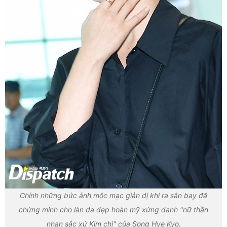
Chính những bức ảnh mộc mạc giản dị khi ra sân bay đã
chứng minh cho làn da đẹp hoàn mỹ xứng danh "nữ thần
nhan sắc xứ Kim chi" của Song Hye Kyo.