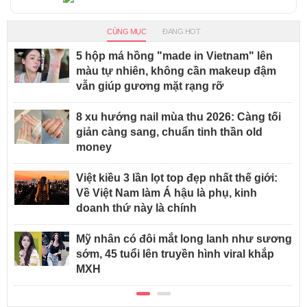
CÙNG MỤC
ĐANG HOT
5 hộp má hồng "made in Vietnam" lên
màu tự nhiên, không cần makeup đậm
vẫn giúp gương mặt rạng rỡ
8 xu hướng nail mùa thu 2026: Càng tối
giản càng sang, chuẩn tinh thần old
money
Việt kiều 3 lần lọt top đẹp nhất thế giới:
Về Việt Nam làm Á hậu là phụ, kinh
doanh thứ này là chính
Mỹ nhân có đôi mắt long lanh như sương
sớm, 45 tuổi lên truyền hình viral khắp
MXH