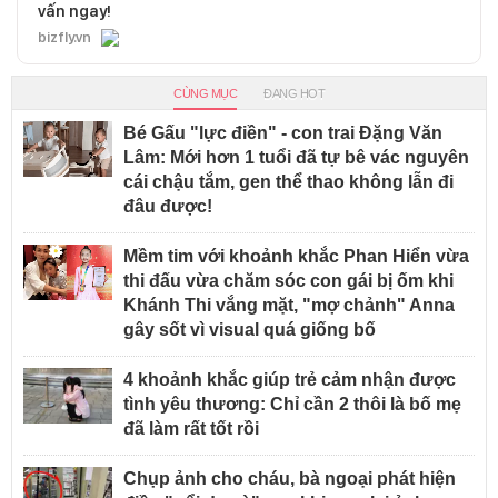
vấn ngay!
bizfly.vn
CÙNG MỤC
ĐANG HOT
Bé Gấu "lực điền" - con trai Đặng Văn
Lâm: Mới hơn 1 tuổi đã tự bê vác nguyên
cái chậu tắm, gen thể thao không lẫn đi
đâu được!
Mềm tim với khoảnh khắc Phan Hiển vừa
thi đấu vừa chăm sóc con gái bị ốm khi
Khánh Thi vắng mặt, "mợ chảnh" Anna
gây sốt vì visual quá giống bố
4 khoảnh khắc giúp trẻ cảm nhận được
tình yêu thương: Chỉ cần 2 thôi là bố mẹ
đã làm rất tốt rồi
Chụp ảnh cho cháu, bà ngoại phát hiện