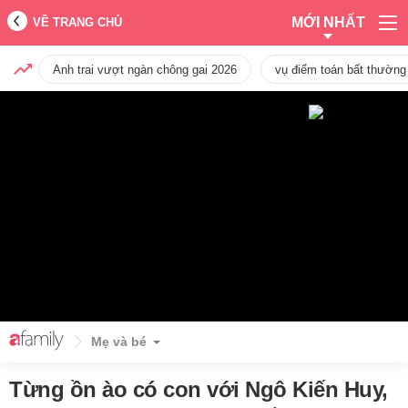
MỚI NHẤT
VỀ TRANG CHỦ
Anh trai vượt ngàn chông gai 2026
vụ điểm toán bất thường
Mẹ và bé
Từng ồn ào có con với Ngô Kiến Huy,