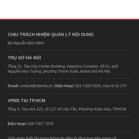
CHỊU TRÁCH NHIỆM QUẢN LÝ NỘI DUNG
Bà Nguyễn Bích Minh
TRỤ SỞ HÀ NỘI
Tầng 21, Tòa nhà Center Building, Hapulico Complex, Số 01, phố
Nguyễn Huy Tưởng, phường Thanh Xuân, thành phố Hà Nội
Email:
contact@afamily.vn |
Điện thoại:
024 7309 5555, máy lẻ 62.370
VPĐD TẠI TP.HCM
Tầng 4, Tòa nhà 123, số 127 Võ Văn Tần, Phường Xuân Hòa, TPHCM
Điện thoại:
028 7307 7979
Giấy phép thiết lập trang thông tin điện tử tổng hợp trên mạng số