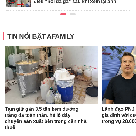
điều "nổi da gà" sau khi xem lại ảnh
TIN NỔI BẬT AFAMILY
Tạm giữ gần 3,5 tấn kem dưỡng
Lãnh đạo PNJ n
trắng da toàn thân, hé lộ dây
gia đình với c
chuyền sản xuất bên trong căn nhà
trong vụ 28.00
thuê