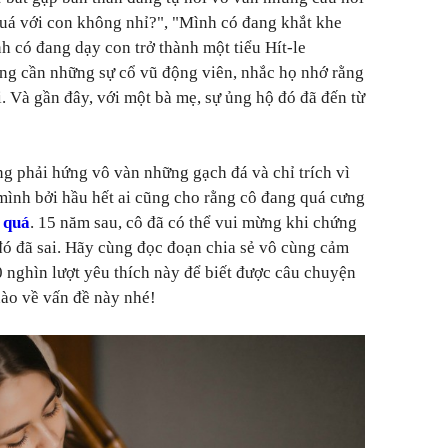
uá với con không nhỉ?", "Mình có đang khắt khe
h có đang dạy con trở thành một tiểu Hít-le
g cần những sự cổ vũ động viên, nhắc họ nhớ rằng
i. Và gần đây, với một bà mẹ, sự ủng hộ đó đã đến từ
g phải hứng vô vàn những gạch đá và chỉ trích vì
mình bởi hầu hết ai cũng cho rằng cô đang quá cưng
i quá
. 15 năm sau, cô đã có thể vui mừng khi chứng
ó đã sai. Hãy cùng đọc đoạn chia sẻ vô cùng cảm
 nghìn lượt yêu thích này để biết được câu chuyện
nào về vấn đề này nhé!