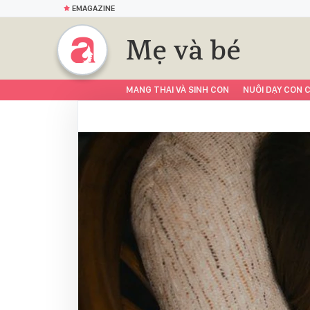
EMAGAZINE
Mẹ và bé
MANG THAI VÀ SINH CON
NUÔI DẠY CON C