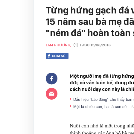
Từng hứng gạch đá vì
15 năm sau bà mẹ đ
"ném đá" hoàn toàn 
LAM PHƯƠNG,
19:30 15/08/2018
CHIA SẺ
Một người mẹ đã từng hứng n
đời, cô vẫn luôn bế, đung đư
cách nuôi dạy con này là chi
Dấu hiệu "báo động" cho thấy bạn
Một là chiều con, hai là con sẽ…
Nuôi con nhỏ là một trong nh
thỉnh thoảng các ông bố bà mẹ