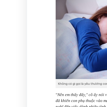
Không có gì gọi là yêu thương co
"
Nên em thấy đấy," cô ấy nói v
đã khiến con phụ thuộc vào m
nghĩ đến việc dành nhiều tình 