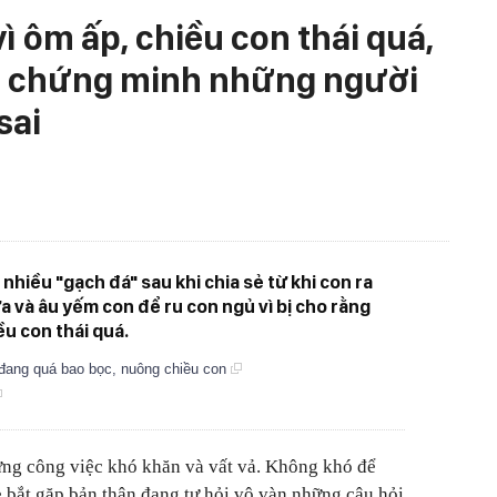
 ôm ấp, chiều con thái quá,
ã chứng minh những người
sai
hiều "gạch đá" sau khi chia sẻ từ khi con ra
a và âu yếm con để ru con ngủ vì bị cho rằng
ều con thái quá.
 đang quá bao bọc, nuông chiều con
ững công việc khó khăn và vất vả. Không khó để
 bắt gặp bản thân đang tự hỏi vô vàn những câu hỏi