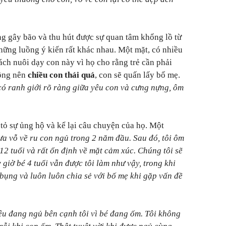
g gây bão và thu hút được sự quan tâm khổng lồ từ
ững luồng ý kiến rất khác nhau. Một mặt, có nhiều
ách nuôi dạy con này vì họ cho rằng trẻ cần phải
hông nên
chiều con thái quá
, con sẽ quấn lấy bố mẹ.
có ranh giới rõ ràng giữa yêu con và cưng nựng, ôm
 tỏ sự ủng hộ và kể lại câu chuyện của họ. Một
ưa vỗ về ru con ngủ trong 2 năm đầu. Sau đó, tôi ôm
12 tuổi và rất ổn định về mặt cảm xúc. Chúng tôi sẽ
 giờ bé 4 tuổi vẫn được tôi làm như vậy, trong khi
t bụng và luôn luôn chia sẻ với bố mẹ khi gặp vấn đề
yêu đang ngủ bên cạnh tôi vì bé đang ốm. Tôi không