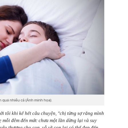
n quá nhiều cả (Ảnh minh họa).
ới tôi khi kể hết câu chuyện, "chị từng sợ rằng mình
ẹ mỗi đêm đến mức chưa một lần dừng lại và suy
yêu thương cho con, vỗ về con lại có thể đẹp đến