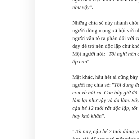
như vậy
".
Những chia sẻ này nhanh chón
người dùng mạng xã hội với nh
người vẫn tỏ ra phản đối với c
dạy để trở nên độc lập chứ k
Một người nói: "
Tôi nghĩ nên 
ấp con
".
Mặt khác, hầu hết ai cũng bày
người mẹ chia sẻ: "
Tôi đung đ
con và hát ru. Con bây giờ đã 
làm lại như vậy và đã làm. Bây
cậu bé 12 tuổi rất độc lập, tố
hay khó khăn
".
"
Tối nay, cậu bé 7 tuổi đáng 