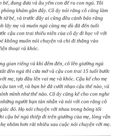
ôn bế, đung đưa và âu yếm con để ru con ngủ. Tôi
tại phòng khám gần đây. Cô ấy nói rằng cô cũng làm
nh từ bé, và trước đây ai cũng đều cảnh báo rằng
ính lấy mẹ và muốn ngủ cùng mẹ dù đã đến tuổi
ớc cậu con trai thiếu niên của cô ấy đi học về với
bé không muốn nói chuyện và chỉ đi thẳng vào
iện thoại và khóc.
g gian riêng và khi đêm đến, cô lên giường ngủ
tắt đèn ngủ thì cửa mở và cậu con trai 15 tuổi bước
với mẹ, tựa đầu lên vai mẹ và khóc. Cậu kể cho mẹ
 cậu tan vỡ, và bạn bè đã cười nhạo cậu thế nào, và
chính mình như thế nào. Cô ấy cũng kể cho con nghe
về những người bạn tàn nhẫn và nói với con rằng cô
giác đó. Họ nói chuyện với nhau trong bóng tối
hi cậu bé ngủ thiếp đi trên giường của mẹ, lòng vẫn
nhẹ nhõm hơn rất nhiều sau cuộc nói chuyện với mẹ.