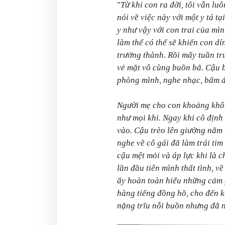
"
Từ khi con ra đời, tôi vẫn lu
nói về việc này với một y tá 
y như vậy với con trai của mì
làm thế có thể sẽ khiến con d
trưởng thành. Rồi mấy tuần trư
vẻ mặt vô cùng buồn bã. Cậu 
phòng mình, nghe nhạc, bấm đ
Người mẹ cho con khoảng khôn
như mọi khi. Ngay khi cô định 
vào. Cậu trèo lên giường nằm 
nghe về cô gái đã làm trái tim
cậu mệt mỏi và áp lực khi là 
lần đầu tiên mình thất tình, 
ấy hoàn toàn hiểu những cảm 
hàng tiếng đồng hồ, cho đến k
nặng trĩu nỗi buồn nhưng đã 