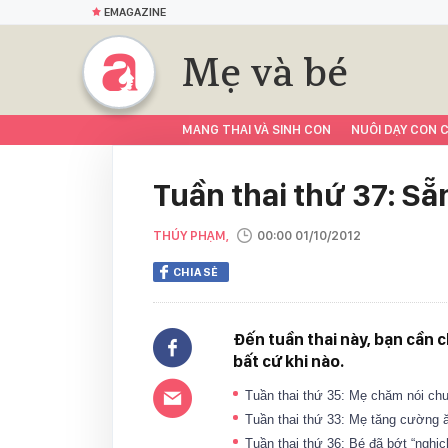
EMAGAZINE
Mẹ và bé
MANG THAI VÀ SINH CON
NUÔI DẠY CON C
Tuần thai thứ 37: S
THÚY PHẠM,
00:00 01/10/2012
CHIA SẺ
Đến tuần thai này, bạn cần c
bất cứ khi nào.
Tuần thai thứ 35: Mẹ chăm nói ch
Tuần thai thứ 33: Mẹ tăng cường ă
Tuần thai thứ 36: Bé đã bớt “ngh