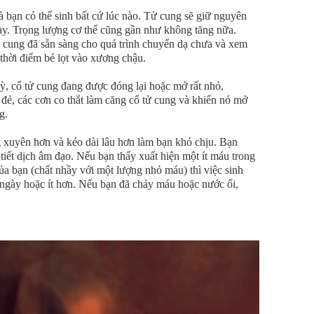
à bạn có thể sinh bất cứ lúc nào. Tử cung sẽ giữ nguyên
này. Trọng lượng cơ thể cũng gần như không tăng nữa.
tử cung đã sẵn sàng cho quá trình chuyển dạ chưa và xem
 thời điểm bé lọt vào xương chậu.
kỳ, cổ tử cung đang được đóng lại hoặc mở rất nhỏ,
 đẻ, các cơn co thắt làm căng cổ tử cung và khiến nó mở
g.
g xuyên hơn và kéo dài lâu hơn làm bạn khó chịu. Bạn
 tiết dịch âm đạo. Nếu bạn thấy xuất hiện một ít máu trong
của bạn (chất nhầy với một lượng nhỏ máu) thì việc sinh
i ngày hoặc ít hơn. Nếu bạn đã chảy máu hoặc nước ối,