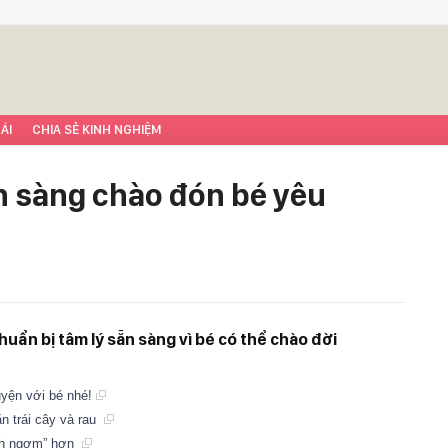
ÁI
CHIA SẺ KINH NGHIỆM
ẵn sàng chào đón bé yêu
huẩn bị tâm lý sẵn sàng vì bé có thể chào đời
uyện với bé nhé!
n trái cây và rau
ịch ngợm” hơn