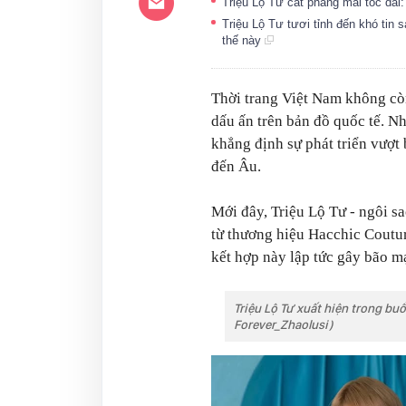
Triệu Lộ Tư cắt phăng mái tóc dài
Triệu Lộ Tư tươi tỉnh đến khó tin 
thế này
Thời trang Việt Nam không cò
dấu ấn trên bản đồ quốc tế. N
khẳng định sự phát triển vượt
đến Âu.
Mới đây, Triệu Lộ Tư - ngôi s
từ thương hiệu Hacchic Coutu
kết hợp này lập tức gây bão m
Triệu Lộ Tư xuất hiện trong buổ
Forever_Zhaolusi)