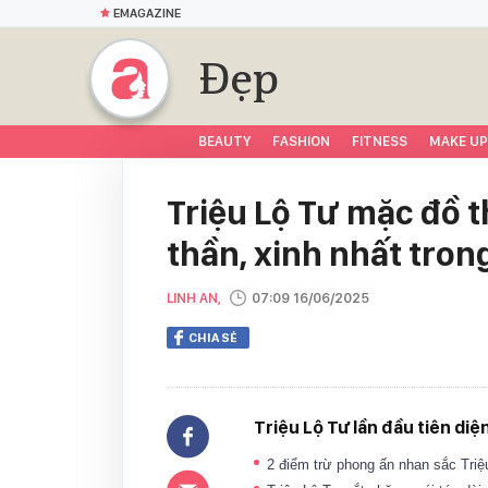
EMAGAZINE
Đẹp
BEAUTY
FASHION
FITNESS
MAKE UP
Triệu Lộ Tư mặc đồ t
thần, xinh nhất tron
LINH AN,
07:09 16/06/2025
CHIA SẺ
Triệu Lộ Tư lần đầu tiên diệ
2 điểm trừ phong ấn nhan sắc Tri