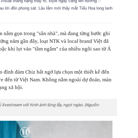
: Visual thăng hạng thấy rõ, style ngày càng lên hương
sau lời đồn phong sát: Lâu lắm mới thấy mắt Tiểu Hoa long lanh
n nằm gọn trong "sân nhà", mà đang từng bước ghi
hững năm gần đây, loạt NTK và local brand Việt đã
 bậc khi lọt vào "tầm ngắm" của nhiều ngôi sao từ Á
ao đình đám Cbiz bất ngờ lựa chọn một thiết kế đến
re đến từ Việt Nam. Không nằm ngoài dự đoán, màn
ạng xã hội.
i livestream với hình ảnh lộng lẫy, ngọt ngào. (Nguồn: