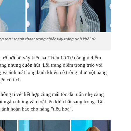
ng thơ" thanh thoát trong chiếc váy trắng tinh khôi từ
 trồ bởi bộ váy kiêu sa, Triệu Lộ Tư còn ghi điểm
àng nhưng cuốn hút. Lối trang điểm trong trẻo với
ẹ và ánh mắt long lanh khiến cô trông như một nàng
ện cổ tích.
không tì vết kết hợp cùng mái tóc dài uốn nhẹ càng
ọt ngào nhưng vẫn toát lên khí chất sang trọng. Tất
 ảnh hoàn hảo cho nàng "tiểu hoa".