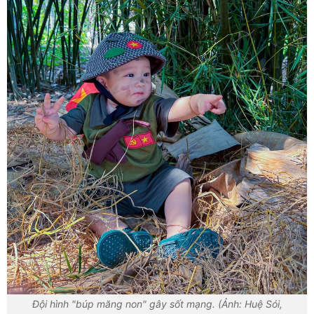
Đội hình "búp măng non" gây sốt mạng. (Ảnh: Huệ Sói,