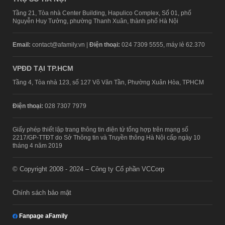
Tầng 21, Tòa nhà Center Building, Hapulico Complex, Số 01, phố
Nguyễn Huy Tưởng, phường Thanh Xuân, thành phố Hà Nội
Email:
contact@afamily.vn |
Điện thoại:
024 7309 5555, máy lẻ 62.370
VPĐD TẠI TP.HCM
Tầng 4, Tòa nhà 123, số 127 Võ Văn Tần, Phường Xuân Hòa, TPHCM
Điện thoại:
028 7307 7979
Giấy phép thiết lập trang thông tin điện tử tổng hợp trên mạng số
2217/GP-TTĐT do Sở Thông tin và Truyền thông Hà Nội cấp ngày 10
tháng 4 năm 2019
© Copyright 2008 - 2024 – Công ty Cổ phần VCCorp
Chính sách bảo mật
Fanpage aFamily