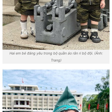
Hai em bé đáng yêu trong bộ quần áo rằn ri bộ đội. (Ảnh:
Trang)