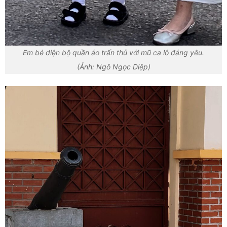
Em bé diện bộ quần áo trấn thủ với mũ ca lô đáng yêu.
(Ảnh: Ngô Ngọc Diệp)