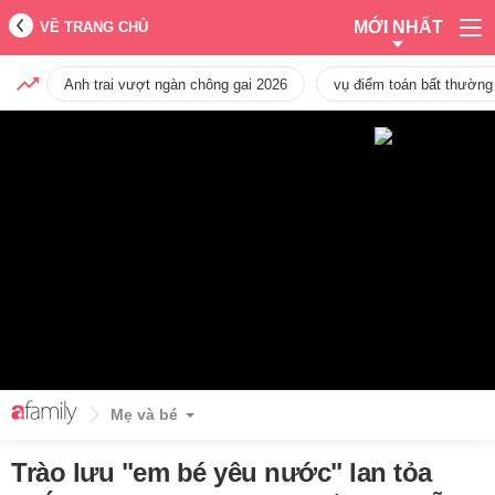
MỚI NHẤT
VỀ TRANG CHỦ
Anh trai vượt ngàn chông gai 2026
vụ điểm toán bất thường
Mẹ và bé
Trào lưu "em bé yêu nước" lan tỏa