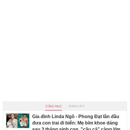
CÙNG MỤC
ĐANG HOT
Gia đình Linda Ngô - Phong Đạt lần đầu
đưa con trai đi biển: Mẹ bỉm khoe dáng
sau 3 tháng sinh con, "cậu cả" càng lớn