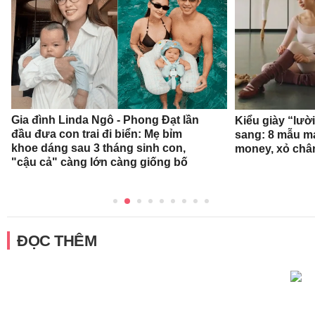
Gia đình Linda Ngô - Phong Đạt lần
Kiểu giày “lườ
đầu đưa con trai đi biển: Mẹ bỉm
sang: 8 mẫu ma
khoe dáng sau 3 tháng sinh con,
money, xỏ chân 
"cậu cả" càng lớn càng giống bố
ĐỌC THÊM