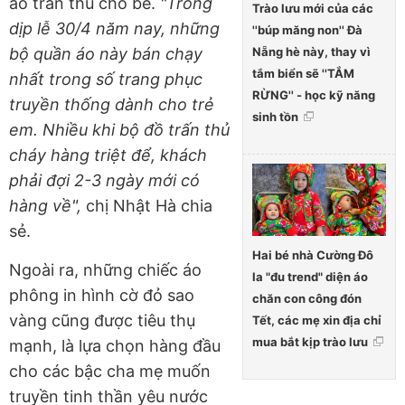
áo trấn thủ cho bé.
"Trong
Trào lưu mới của các
dịp lễ 30/4 năm nay, những
''búp măng non'' Đà
Nẵng hè này, thay vì
bộ quần áo này bán chạy
tắm biển sẽ ''TẮM
nhất trong số trang phục
RỪNG'' - học kỹ năng
truyền thống dành cho trẻ
sinh tồn
em. Nhiều khi bộ đồ trấn thủ
cháy hàng triệt để, khách
phải đợi 2-3 ngày mới có
hàng về",
chị Nhật Hà chia
sẻ.
Hai bé nhà Cường Đô
Ngoài ra, những chiếc áo
la "đu trend" diện áo
phông in hình cờ đỏ sao
chăn con công đón
vàng cũng được tiêu thụ
Tết, các mẹ xin địa chỉ
mua bắt kịp trào lưu
mạnh, là lựa chọn hàng đầu
cho các bậc cha mẹ muốn
truyền tinh thần yêu nước