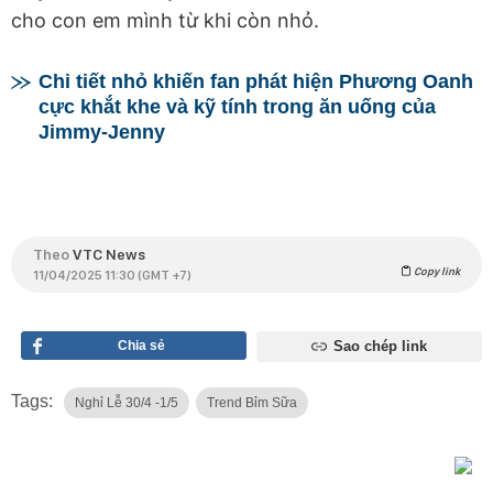
cho con em mình từ khi còn nhỏ.
Chi tiết nhỏ khiến fan phát hiện Phương Oanh
cực khắt khe và kỹ tính trong ăn uống của
Jimmy-Jenny
Theo
VTC News
Copy link
11/04/2025 11:30 (GMT +7)
Chia sẻ
Sao chép link
Tags:
Nghỉ Lễ 30/4 -1/5
Trend Bỉm Sữa