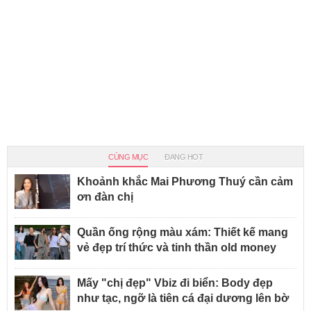
CÙNG MỤC
ĐANG HOT
Khoảnh khắc Mai Phương Thuý cần cảm
ơn đàn chị
Quần ống rộng màu xám: Thiết kế mang
vẻ đẹp trí thức và tinh thần old money
Mấy "chị đẹp" Vbiz đi biển: Body đẹp
như tạc, ngỡ là tiên cá đại dương lên bờ