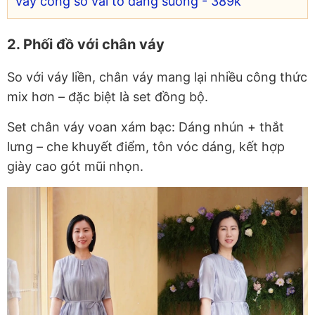
Váy công sở vải tơ dáng suông - 389k
2. Phối đồ với chân váy
So với váy liền, chân váy mang lại nhiều công thức
mix hơn – đặc biệt là set đồng bộ.
Set chân váy voan xám bạc:
Dáng nhún + thắt
lưng – che khuyết điểm, tôn vóc dáng, kết hợp
giày cao gót mũi nhọn.