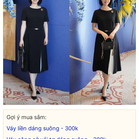
Gợi ý mua sắm:
Váy liền dáng suông - 300k