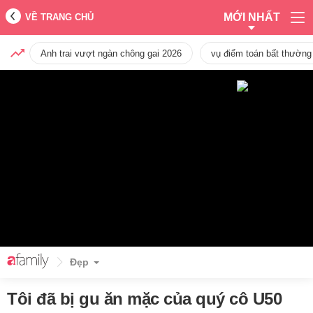
MỚI NHẤT
VỀ TRANG CHỦ
Anh trai vượt ngàn chông gai 2026
vụ điểm toán bất thường
Đẹp
Tôi đã bị gu ăn mặc của quý cô U50