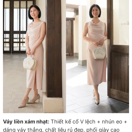
Váy liền xám nhạt:
Thiết kế cổ V lệch + nhún eo +
dáng váy thẳng, chất liệu rủ đẹp, phối giày cao