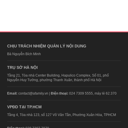
CHỊU TRÁCH NHIỆM QUẢN LÝ NỘI DUNG
Bà Nguyễn Bích Minh
TRỤ SỞ HÀ NỘI
Tầng 21, Tòa nhà Center Building, Hapulico Complex, Số 01, phố
Nguyễn Huy Tưởng, phường Thanh Xuân, thành phố Hà Nội
Email:
contact@afamily.vn |
Điện thoại:
024 7309 5555, máy lẻ 62.370
VPĐD TẠI TP.HCM
Tầng 4, Tòa nhà 123, số 127 Võ Văn Tần, Phường Xuân Hòa, TPHCM