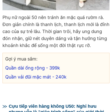
Phụ nữ ngoài 50 nên tránh ăn mặc quá rườm rà.
Đơn giản chính là thanh lịch, thanh lịch mới là đỉnh
cao của sự trẻ lâu.
Thời gian trôi, hãy ung dung
đón nhận, giữ nét duyên dáng và tận hưởng từng
khoảnh khắc để sống một đời thật rực rỡ.
Gợi ý mua sắm:
Quần dài ống rộng - 399k
Quần vải đũi mặc mát - 240k
Cựu tiếp viên hàng không U50: Nghỉ hưu
nhưng vẫn là "giáo trình sống" của giới thời