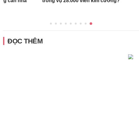
ong căn nhà
trong vụ 28.000 viên kim cương?
ĐỌC THÊM