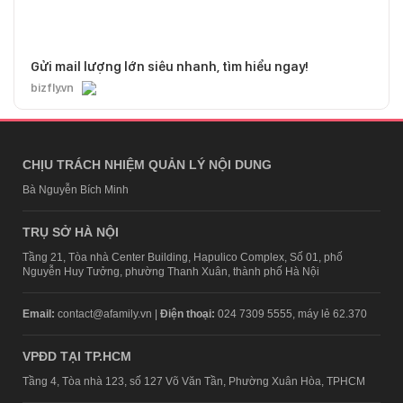
Gửi mail lượng lớn siêu nhanh, tìm hiểu ngay!
bizfly.vn
CHỊU TRÁCH NHIỆM QUẢN LÝ NỘI DUNG
Bà Nguyễn Bích Minh
TRỤ SỞ HÀ NỘI
Tầng 21, Tòa nhà Center Building, Hapulico Complex, Số 01, phố
Nguyễn Huy Tưởng, phường Thanh Xuân, thành phố Hà Nội
Email:
contact@afamily.vn |
Điện thoại:
024 7309 5555, máy lẻ 62.370
VPĐD TẠI TP.HCM
Tầng 4, Tòa nhà 123, số 127 Võ Văn Tần, Phường Xuân Hòa, TPHCM