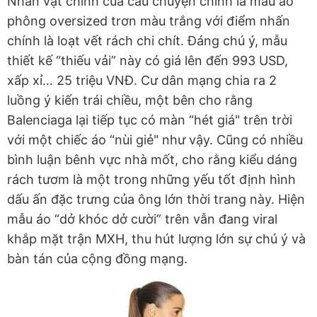
Nhân vật chính của câu chuyện chính là mẫu áo
phông oversized trơn màu trắng với điểm nhấn
chính là loạt vết rách chi chít. Đáng chú ý, mẫu
thiết kế “thiếu vải” này có giá lên đến 993 USD,
xấp xỉ… 25 triệu VNĐ. Cư dân mạng chia ra 2
luồng ý kiến trái chiều, một bên cho rằng
Balenciaga lại tiếp tục có màn “hét giá" trên trời
với một chiếc áo “nùi giẻ" như vậy. Cũng có nhiều
bình luận bênh vực nhà mốt, cho rằng kiểu dáng
rách tươm là một trong những yếu tốt định hình
dấu ấn đặc trưng của ông lớn thời trang này. Hiện
mẫu áo “dở khóc dở cười” trên vẫn đang viral
khắp mặt trận MXH, thu hút lượng lớn sự chú ý và
bàn tán của cộng đồng mạng.