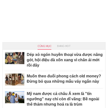
CÙNG MỤC
ĐANG HOT
Dép xỏ ngón huyền thoại vừa được nâng
gót, hội điệu đà xốn xang vì chân ái mới
rồi đây
Muốn theo đuổi phong cách old money?
Đừng bỏ qua những mẫu váy ngắn này
Mỹ nam được cả châu Á xem là "tín
ngưỡng" nay chỉ còn dĩ vãng: Bề ngoài
thê thảm nhưng hoá ra là trùm