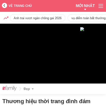
MỚI NHẤT
VỀ TRANG CHỦ
Anh trai vượt ngàn chông gai 2026
vụ điểm toán bất thường
Đẹp
Thương hiệu thời trang đình đám