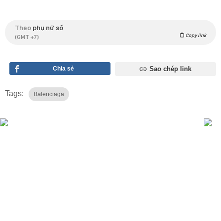
Theo
phụ nữ số
Copy link
(GMT +7)
Chia sẻ
Sao chép link
Tags:
Balenciaga