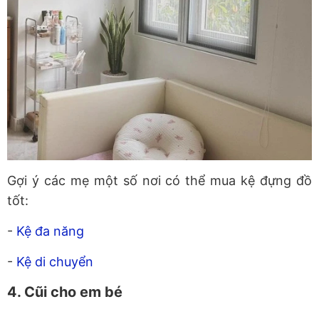
Gợi ý các mẹ một số nơi có thể mua kệ đựng đồ
tốt:
-
Kệ đa năng
-
Kệ di chuyển
4. Cũi cho em bé