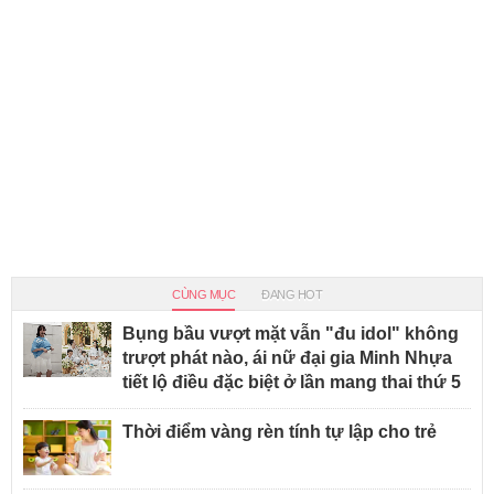
CÙNG MỤC
ĐANG HOT
Bụng bầu vượt mặt vẫn "đu idol" không
trượt phát nào, ái nữ đại gia Minh Nhựa
tiết lộ điều đặc biệt ở lần mang thai thứ 5
Thời điểm vàng rèn tính tự lập cho trẻ