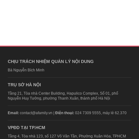
CHỊU TRÁCH NHIỆM QUẢN LÝ NỘI DUNG
Bà Nguyễn Bích Minh
TRỤ SỞ HÀ NỘI
Tầng 21, Tòa nhà Center Building, Hapulico Complex, Số 01, phố
Nguyễn Huy Tưởng, phường Thanh Xuân, thành phố Hà Nội
Email:
contact@afamily.vn |
Điện thoại:
024 7309 5555, máy lẻ 62.370
VPĐD TẠI TP.HCM
Tầng 4, Tòa nhà 123, số 127 Võ Văn Tần, Phường Xuân Hòa, TPHCM