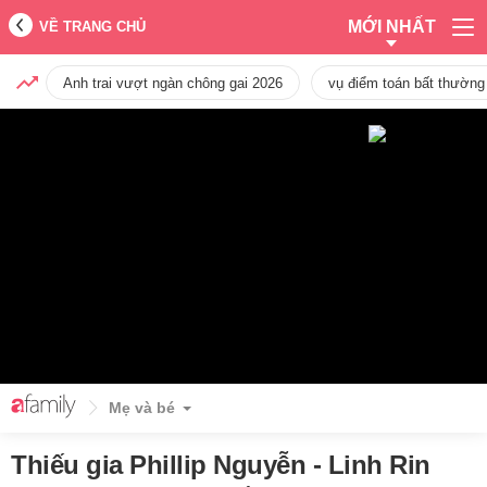
MỚI NHẤT
VỀ TRANG CHỦ
Anh trai vượt ngàn chông gai 2026
vụ điểm toán bất thường
Mẹ và bé
Thiếu gia Phillip Nguyễn - Linh Rin