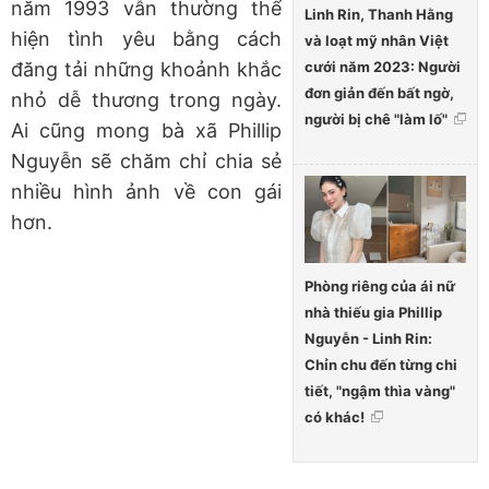
năm 1993 vẫn thường thể
Linh Rin, Thanh Hằng
hiện tình yêu bằng cách
và loạt mỹ nhân Việt
cưới năm 2023: Người
đăng tải những khoảnh khắc
đơn giản đến bất ngờ,
nhỏ dễ thương trong ngày.
người bị chê "làm lố"
Ai cũng mong bà xã Phillip
Nguyễn sẽ chăm chỉ chia sẻ
nhiều hình ảnh về con gái
hơn.
Phòng riêng của ái nữ
nhà thiếu gia Phillip
Nguyễn - Linh Rin:
Chỉn chu đến từng chi
tiết, "ngậm thìa vàng"
có khác!