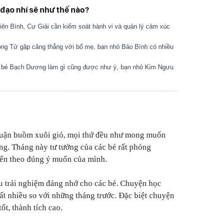
 đạo nhí sẽ như thế nào?
iên Bình, Cự Giải cần kiểm soát hành vi và quản lý cảm xúc
ong Tử gặp căng thẳng với bố mẹ, bạn nhỏ Bảo Bình có nhiều
c bé Bạch Dương làm gì cũng được như ý, bạn nhỏ Kim Ngưu
thuận buồm xuôi gió, mọi thứ đều như mong muốn
ng. Tháng này tư tưởng của các bé rất phóng
iển theo đúng ý muốn của mình.
u trải nghiệm đáng nhớ cho các bé. Chuyện học
rất nhiều so với những tháng trước. Đặc biệt chuyện
tốt, thành tích cao.