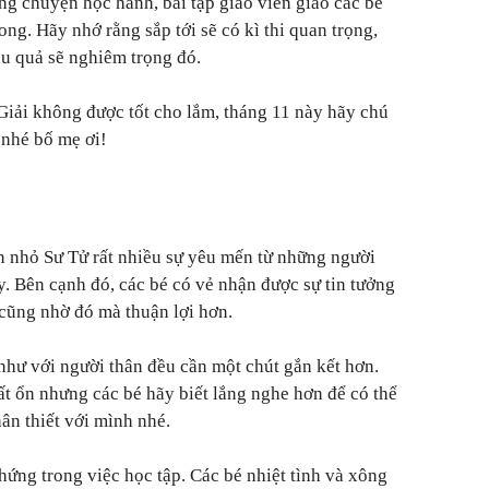
ng chuyện học hành, bài tập giáo viên giao các bé
ng. Hãy nhớ rằng sắp tới sẽ có kì thi quan trọng,
ậu quả sẽ nghiêm trọng đó.
Giải không được tốt cho lắm, tháng 11 này hãy chú
 nhé bố mẹ ơi!
n nhỏ Sư Tử rất nhiều sự yêu mến từ những người
. Bên cạnh đó, các bé có vẻ nhận được sự tin tưởng
cũng nhờ đó mà thuận lợi hơn.
hư với người thân đều cần một chút gắn kết hơn.
rất ổn nhưng các bé hãy biết lắng nghe hơn để có thể
ân thiết với mình nhé.
hứng trong việc học tập. Các bé nhiệt tình và xông