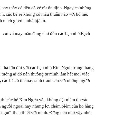
 hay thầy cô đều có vẻ rất ổn định. Ngay cả những
ình, các bé sẽ không có mâu thuẫn nào với bố mẹ,
h mích gì với anh/chị/em.
m vui và may mắn đang chờ đón các bạn nhỏ Bạch
ề khá lớn đối với các bạn nhỏ Kim Ngưu trong tháng
n tưởng ai đó nên thường tự mình làm hết mọi việc.
, các bé có thể nảy sinh tranh cãi với những người
 thì các bé Kim Ngưu vẫn không đặt niềm tin vào
ủa người ngoài hay những lời châm biếm của họ hàng
 người thân thiết với mình. Đừng nên như vậy nhé!