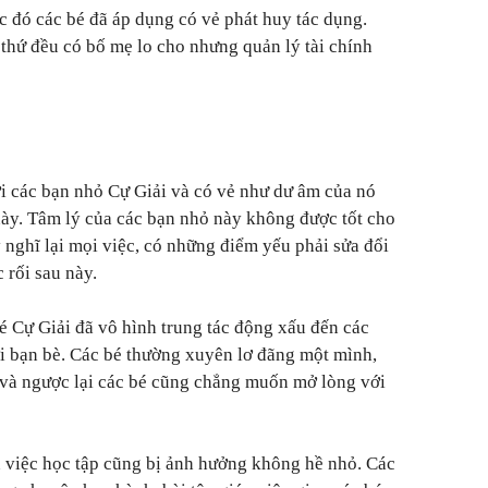
ớc đó các bé đã áp dụng có vẻ phát huy tác dụng.
 thứ đều có bố mẹ lo cho nhưng quản lý tài chính
i các bạn nhỏ Cự Giải và có vẻ như dư âm của nó
này. Tâm lý của các bạn nhỏ này không được tốt cho
 nghĩ lại mọi việc, có những điểm yếu phải sửa đổi
 rối sau này.
é Cự Giải đã vô hình trung tác động xấu đến các
ới bạn bè. Các bé thường xuyên lơ đãng một mình,
é và ngược lại các bé cũng chẳng muốn mở lòng với
 việc học tập cũng bị ảnh hưởng không hề nhỏ. Các