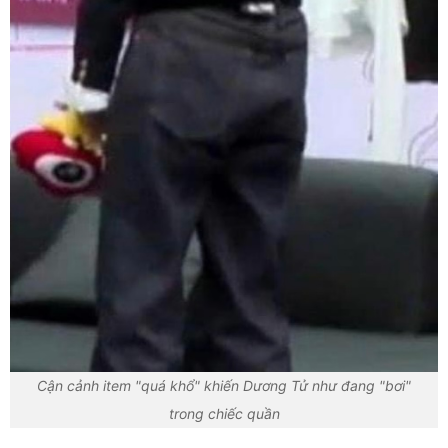
Cận cảnh item "quá khổ" khiến Dương Tử như đang "bơi"
trong chiếc quần