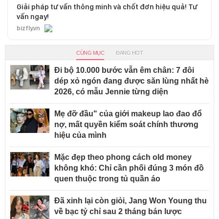
Giải pháp tư vấn thông minh và chốt đơn hiệu quả! Tư
vấn ngay!
bizfly.vn
CÙNG MỤC
ĐANG HOT
Đi bộ 10.000 bước vẫn êm chân: 7 đôi
dép xỏ ngón đang được săn lùng nhất hè
2026, có mẫu Jennie từng diện
Mẹ đỡ đầu" của giới makeup lao đao đổ
nợ, mất quyền kiểm soát chính thương
hiệu của mình
Mặc đẹp theo phong cách old money
không khó: Chỉ cần phối đúng 3 món đồ
quen thuộc trong tủ quần áo
Đã xinh lại còn giỏi, Jang Won Young thu
về bạc tỷ chỉ sau 2 tháng bán lược