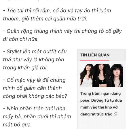
- Tóc tai thì rối rắm, cổ áo và tay áo thì luộm
thuộm, giờ thêm cái quần nữa trời.
- Quần rộng thùng thình vậy thì chứng tỏ cổ gầy
đi còn chi nữa.
- Stylist lên một outfit cẩu
TIN LIÊN QUAN
thả như vậy là không tôn
trọng khán giả rồi.
- Cổ mặc vậy là để chứng
minh cổ giảm cân thành
Trong trăm ngàn dáng
công phải không các bác?
pose, Dương Tử tự đưa
mình vào thế khó với
- Nhìn phần trên thôi nha
dáng rất trúc trắc
mấy bà, phần dưới thì nhắm
mắt bỏ qua.