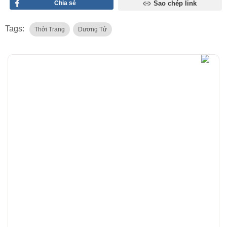
Chia sẻ
Sao chép link
Tags:
Thởi Trang
Dương Tử