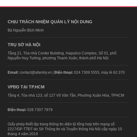
CHỊU TRÁCH NHIỆM QUẢN LÝ NỘI DUNG
Bà Nguyễn Bích Minh
TRỤ SỞ HÀ NỘI
Tầng 21, Tòa nhà Center Building, Hapulico Complex, Số 01, phố
Nguyễn Huy Tưởng, phường Thanh Xuân, thành phố Hà Nội
Email:
contact@afamily.vn |
Điện thoại:
024 7309 5555, máy lẻ 62.370
VPĐD TẠI TP.HCM
Tầng 4, Tòa nhà 123, số 127 Võ Văn Tần, Phường Xuân Hòa, TPHCM
Điện thoại:
028 7307 7979
Giấy phép thiết lập trang thông tin điện tử tổng hợp trên mạng số
2217/GP-TTĐT do Sở Thông tin và Truyền thông Hà Nội cấp ngày 10
tháng 4 năm 2019