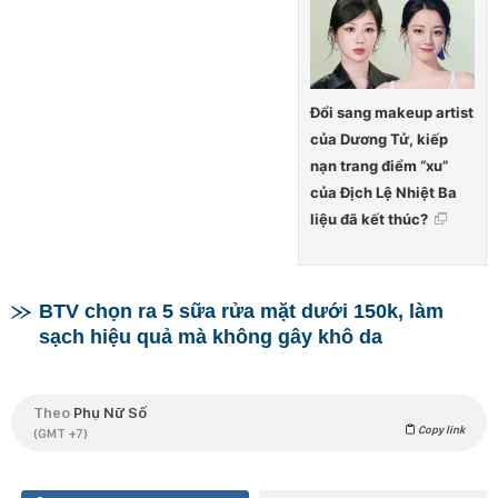
Đổi sang makeup artist
của Dương Tử, kiếp
nạn trang điểm “xu”
của Địch Lệ Nhiệt Ba
liệu đã kết thúc?
BTV chọn ra 5 sữa rửa mặt dưới 150k, làm
sạch hiệu quả mà không gây khô da
Theo
Phụ Nữ Số
Copy link
(GMT +7)