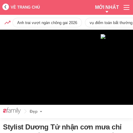
MỚI NHẤT
VỀ TRANG CHỦ
Anh trai vượt ngàn chông gai 2026
vụ điểm toán bất thường
Đẹp
Stylist Dương Tử nhận cơn mưa chỉ