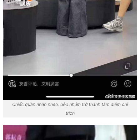
Chiếc quần nhăn nheo, bèo nhúm trở thành tâm điểm chỉ
trích