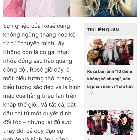
Sự nghiệp của Rosé cũng
TIN LIÊN QUAN
không ngừng thăng hoa kể
từ cú "chuyển mình" ấy.
Không còn là cô gái nhạt
nhòa đứng sau hào quang
đồng đội, Rosé giờ đây là
Rosé bắn ảnh "10 điểm
một biểu tượng thời trang,
không có nhưng", vẫn
bị phàn nàn vì 1 chi tiết
biểu tượng sắc đẹp và là hình
mẫu của hàng triệu fan trên
khắp thế giới. Và tất cả, bắt
đầu chỉ từ một quyết định
đổi tóc – nhưng lại đủ sức
thay đổi cả quỹ đạo sự
nghiệp và hình ảnh công