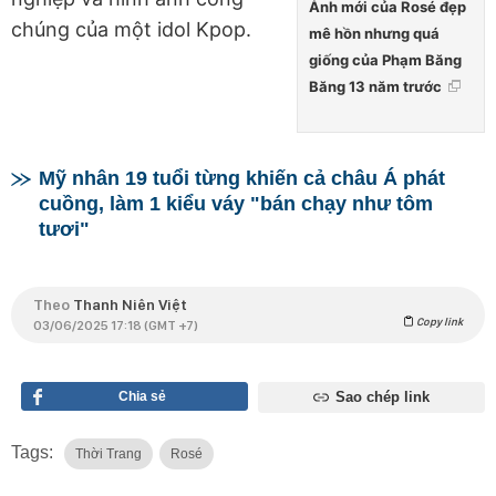
Ảnh mới của Rosé đẹp
chúng của một idol Kpop.
mê hồn nhưng quá
giống của Phạm Băng
Băng 13 năm trước
Mỹ nhân 19 tuổi từng khiến cả châu Á phát
cuồng, làm 1 kiểu váy "bán chạy như tôm
tươi"
Theo
Thanh Niên Việt
Copy link
03/06/2025 17:18 (GMT +7)
Chia sẻ
Sao chép link
Tags:
Thời Trang
Rosé