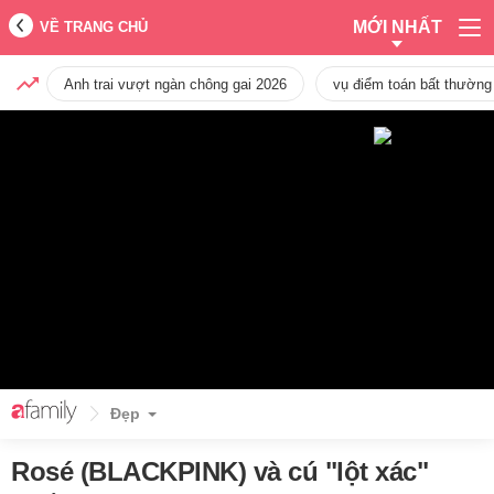
MỚI NHẤT
VỀ TRANG CHỦ
Anh trai vượt ngàn chông gai 2026
vụ điểm toán bất thường
Đẹp
Rosé (BLACKPINK) và cú "lột xác"