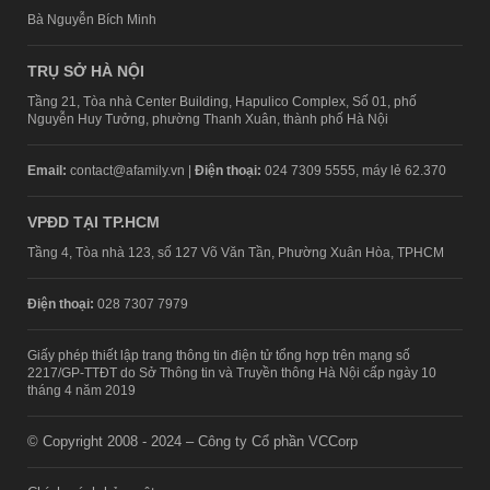
Bà Nguyễn Bích Minh
TRỤ SỞ HÀ NỘI
Tầng 21, Tòa nhà Center Building, Hapulico Complex, Số 01, phố
Nguyễn Huy Tưởng, phường Thanh Xuân, thành phố Hà Nội
Email:
contact@afamily.vn |
Điện thoại:
024 7309 5555, máy lẻ 62.370
VPĐD TẠI TP.HCM
Tầng 4, Tòa nhà 123, số 127 Võ Văn Tần, Phường Xuân Hòa, TPHCM
Điện thoại:
028 7307 7979
Giấy phép thiết lập trang thông tin điện tử tổng hợp trên mạng số
2217/GP-TTĐT do Sở Thông tin và Truyền thông Hà Nội cấp ngày 10
tháng 4 năm 2019
© Copyright 2008 - 2024 – Công ty Cổ phần VCCorp