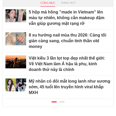
CÙNG MỤC
ĐANG HOT
5 hộp má hồng "made in Vietnam" lên
màu tự nhiên, không cần makeup đậm
vẫn giúp gương mặt rạng rỡ
8 xu hướng nail mùa thu 2026: Càng tối
giản càng sang, chuẩn tinh thần old
money
Việt kiều 3 lần lọt top đẹp nhất thế giới:
Về Việt Nam làm Á hậu là phụ, kinh
doanh thứ này là chính
Mỹ nhân có đôi mắt long lanh như sương
sớm, 45 tuổi lên truyền hình viral khắp
MXH