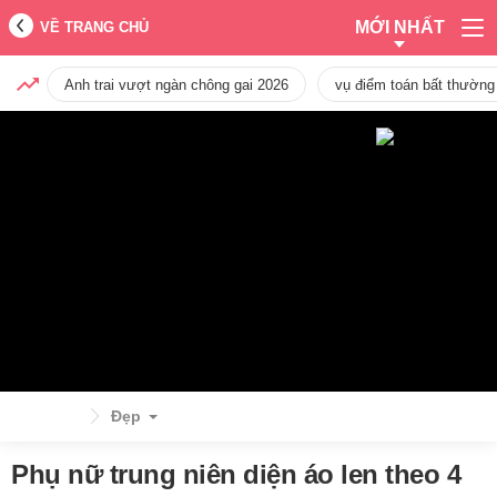
MỚI NHẤT
VỀ TRANG CHỦ
Anh trai vượt ngàn chông gai 2026
vụ điểm toán bất thường
Đẹp
Phụ nữ trung niên diện áo len theo 4