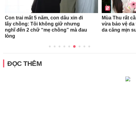
Con trai mất 5 năm, con dâu xin đi
Mùa Thu rất c
lấy chồng: Tôi không giữ nhưng
vừa bảo vệ da
nghĩ đến 2 chữ “mẹ chồng” mà đau
da căng mịn s
lòng
ĐỌC THÊM