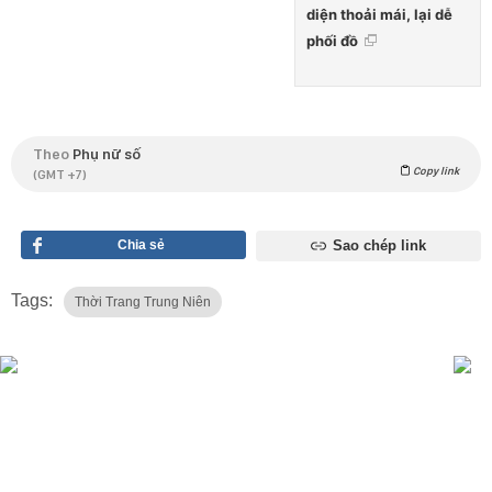
diện thoải mái, lại dễ
phối đồ
Theo
Phụ nữ số
Copy link
(GMT +7)
Chia sẻ
Sao chép link
Tags:
Thời Trang Trung Niên