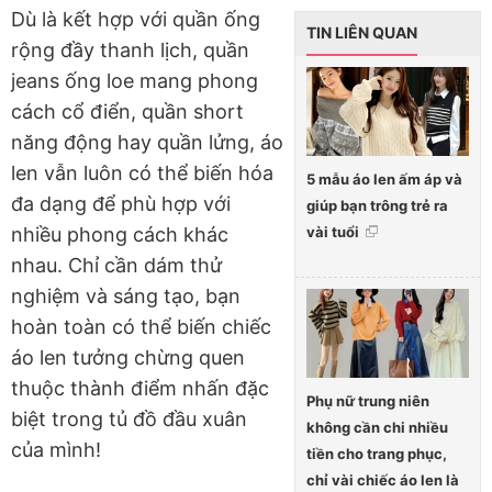
Dù là kết hợp với quần ống
TIN LIÊN QUAN
rộng đầy thanh lịch, quần
jeans ống loe mang phong
cách cổ điển, quần short
năng động hay quần lửng, áo
len vẫn luôn có thể biến hóa
5 mẫu áo len ấm áp và
đa dạng để phù hợp với
giúp bạn trông trẻ ra
vài tuổi
nhiều phong cách khác
nhau. Chỉ cần dám thử
nghiệm và sáng tạo, bạn
hoàn toàn có thể biến chiếc
áo len tưởng chừng quen
thuộc thành điểm nhấn đặc
Phụ nữ trung niên
biệt trong tủ đồ đầu xuân
không cần chi nhiều
của mình!
tiền cho trang phục,
chỉ vài chiếc áo len là