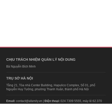
CHỊU TRÁCH NHIỆM QUẢN LÝ NỘI DUNG
Bà Nguyễn Bích Minh
TRỤ SỞ HÀ NỘI
Tầng 21, Tòa nhà Center Building, Hapulico Complex, Số 01, phố
Nguyễn Huy Tưởng, phường Thanh Xuân, thành phố Hà Nội
Email:
contact@afamily.vn |
Điện thoại:
024 7309 5555, máy lẻ 62.370