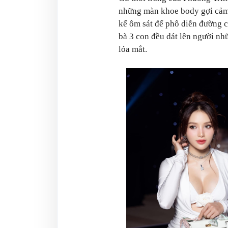
những màn khoe body gợi cảm 
kế ôm sát để phô diễn đường c
bà 3 con đều dát lên người nhữ
lóa mắt.