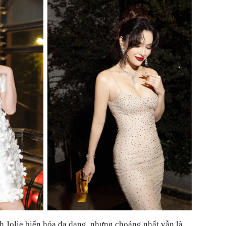
h Jolie biến hóa đa dạng, nhưng choáng nhất vẫn là