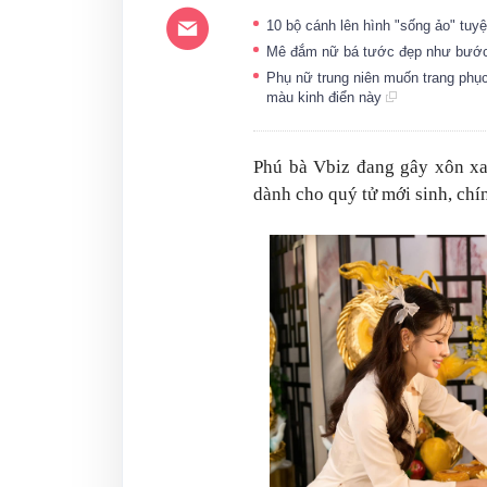
10 bộ cánh lên hình "sống ảo" tuy
Mê đắm nữ bá tước đẹp như bước r
Phụ nữ trung niên muốn trang phụ
màu kinh điển này
Phú bà Vbiz đang gây xôn xa
dành cho quý tử mới sinh, chí