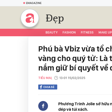
EMAGAZINE
Đẹp
BEAUTY
FASHION
FITNESS
MAKE UP
Phú bà Vbiz vừa tổ c
vàng cho quý tử: Là 
nắm giữ bí quyết về 
TIỂU MAI,
13:01 15/02/2025
CHIA SẺ
Phương Trinh Jolie sở hữu n
dép và túi xách.