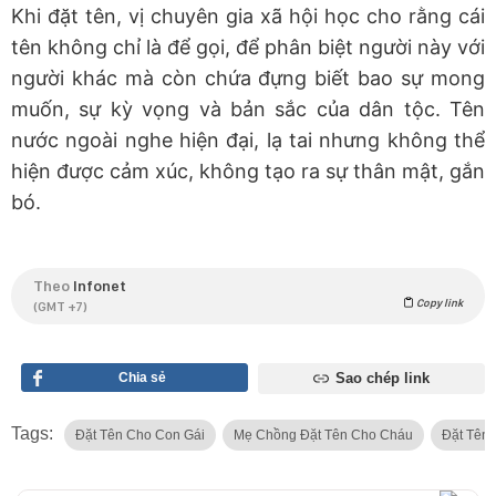
Khi đặt tên, vị chuyên gia xã hội học cho rằng cái
tên không chỉ là để gọi, để phân biệt người này với
người khác mà còn chứa đựng biết bao sự mong
muốn, sự kỳ vọng và bản sắc của dân tộc. Tên
nước ngoài nghe hiện đại, lạ tai nhưng không thể
hiện được cảm xúc, không tạo ra sự thân mật, gắn
bó.
Theo
Infonet
Copy link
(GMT +7)
Chia sẻ
Sao chép link
Tags:
Đặt Tên Cho Con Gái
Mẹ Chồng Đặt Tên Cho Cháu
Đặt Tên