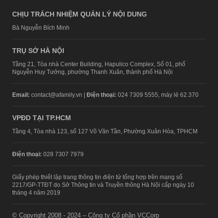
CHỊU TRÁCH NHIỆM QUẢN LÝ NỘI DUNG
Bà Nguyễn Bích Minh
TRỤ SỞ HÀ NỘI
Tầng 21, Tòa nhà Center Building, Hapulico Complex, Số 01, phố
Nguyễn Huy Tưởng, phường Thanh Xuân, thành phố Hà Nội
Email:
contact@afamily.vn |
Điện thoại:
024 7309 5555, máy lẻ 62.370
VPĐD TẠI TP.HCM
Tầng 4, Tòa nhà 123, số 127 Võ Văn Tần, Phường Xuân Hòa, TPHCM
Điện thoại:
028 7307 7979
Giấy phép thiết lập trang thông tin điện tử tổng hợp trên mạng số
2217/GP-TTĐT do Sở Thông tin và Truyền thông Hà Nội cấp ngày 10
tháng 4 năm 2019
© Copyright 2008 - 2024 – Công ty Cổ phần VCCorp