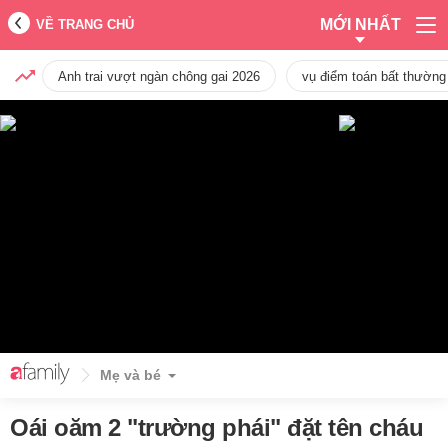
MỚI NHẤT
VỀ TRANG CHỦ
Anh trai vượt ngàn chông gai 2026
vụ điểm toán bất thường
Mẹ và bé
Oái oăm 2 "trường phái" đặt tên cháu