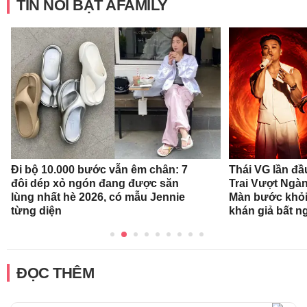
TIN NỔI BẬT AFAMILY
Đi bộ 10.000 bước vẫn êm chân: 7
Thái VG lần đầ
đôi dép xỏ ngón đang được săn
Trai Vượt Ngà
lùng nhất hè 2026, có mẫu Jennie
Màn bước khỏi
từng diện
khán giả bất n
ĐỌC THÊM