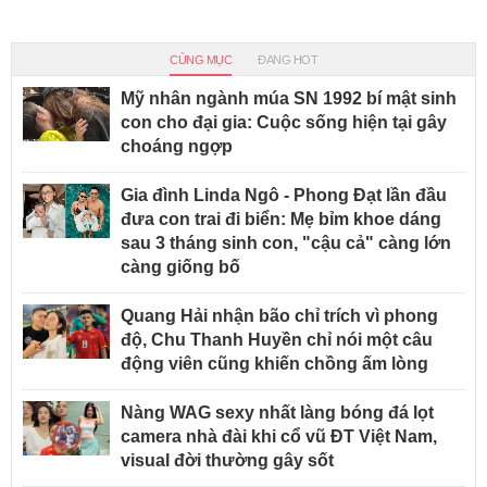
CÙNG MỤC
ĐANG HOT
Mỹ nhân ngành múa SN 1992 bí mật sinh
con cho đại gia: Cuộc sống hiện tại gây
choáng ngợp
Gia đình Linda Ngô - Phong Đạt lần đầu
đưa con trai đi biển: Mẹ bỉm khoe dáng
sau 3 tháng sinh con, "cậu cả" càng lớn
càng giống bố
Quang Hải nhận bão chỉ trích vì phong
độ, Chu Thanh Huyền chỉ nói một câu
động viên cũng khiến chồng ấm lòng
Nàng WAG sexy nhất làng bóng đá lọt
camera nhà đài khi cổ vũ ĐT Việt Nam,
visual đời thường gây sốt