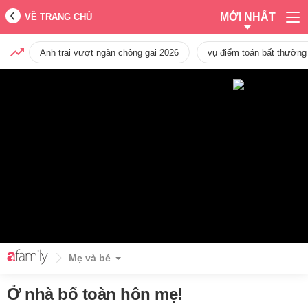
MỚI NHẤT
VỀ TRANG CHỦ
Anh trai vượt ngàn chông gai 2026
vụ điểm toán bất thường
Mẹ và bé
Ở nhà bố toàn hôn mẹ!