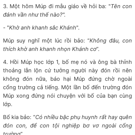
3. Một hôm Múp đi mẫu giáo về hỏi ba: "
Tên con
đánh vần như thế nào?".
- "
Khờ anh khanh sắc Khánh
".
Múp suy nghĩ một lúc rồi bảo: “
Không đâu, con
thích khờ anh khanh nhọn Khánh cơ
”.
4. Hồi Múp học lớp 1, bố mẹ nó và ông bà thỉnh
thoảng lẫn lộn cứ tưởng người này đón rồi nên
không đón nữa, báo hại Múp đứng chờ ngoài
cổng trường cả tiếng. Một lần bố đến trường đón
Múp xong đứng nói chuyện với bố của bạn cùng
lớp.
Bố kia bảo: “
Có nhiều bậc phụ huynh rất hay quên
đón con, để con tội nghiệp bơ vơ ngoài cổng
trường
”.