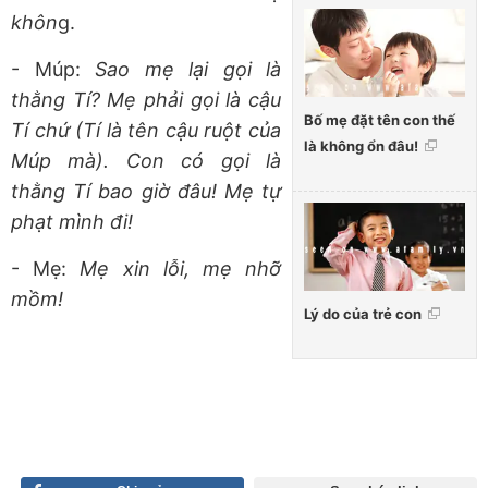
khôn
g.
- Múp:
Sao mẹ lại gọi là
thằng Tí? Mẹ phải gọi là cậu
Bố mẹ đặt tên con thế
Tí chứ (Tí là tên cậu ruột của
là không ổn đâu!
Múp mà). Con có gọi là
thằng Tí bao giờ đâu! Mẹ tự
phạt mình đi!
- Mẹ:
Mẹ xin lỗi, mẹ nhỡ
mồm!
Lý do của trẻ con