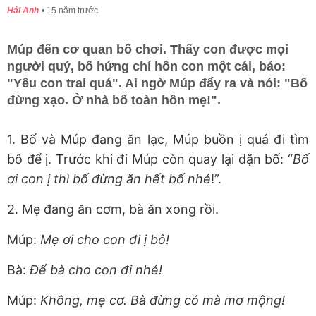
Hải Anh
15 năm trước
Múp đến cơ quan bố chơi. Thấy con được mọi
người quý, bố hứng chí hôn con một cái, bảo:
"Yêu con trai quá". Ai ngờ Múp đẩy ra và nói: "Bố
đừng xạo. Ở nhà bố toàn hôn mẹ!".
1. Bố và Múp đang ăn lạc, Múp buồn ị quá đi tìm
bô để ị. Trước khi đi Múp còn quay lại dặn bố: “
Bố
ơi con ị thì bố đừng ăn hết bố nhé
!”.
2. Mẹ đang ăn cơm, bà ăn xong rồi.
Múp:
Mẹ ơi cho con đi ị bô!
Bà:
Để bà cho con đi nhé!
Múp:
Không, mẹ cơ. Bà đừng có mà mơ mộng!