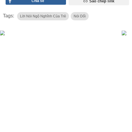
Chia sẻ
Sao chép link
Tags:
Lời Nói Ngộ Nghĩnh Của Trẻ
Nói Dối