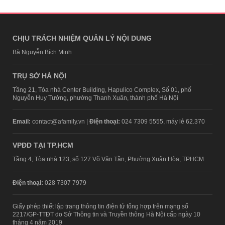
CHỊU TRÁCH NHIỆM QUẢN LÝ NỘI DUNG
Bà Nguyễn Bích Minh
TRỤ SỞ HÀ NỘI
Tầng 21, Tòa nhà Center Building, Hapulico Complex, Số 01, phố
Nguyễn Huy Tưởng, phường Thanh Xuân, thành phố Hà Nội
Email:
contact@afamily.vn |
Điện thoại:
024 7309 5555, máy lẻ 62.370
VPĐD TẠI TP.HCM
Tầng 4, Tòa nhà 123, số 127 Võ Văn Tần, Phường Xuân Hòa, TPHCM
Điện thoại:
028 7307 7979
Giấy phép thiết lập trang thông tin điện tử tổng hợp trên mạng số
2217/GP-TTĐT do Sở Thông tin và Truyền thông Hà Nội cấp ngày 10
tháng 4 năm 2019