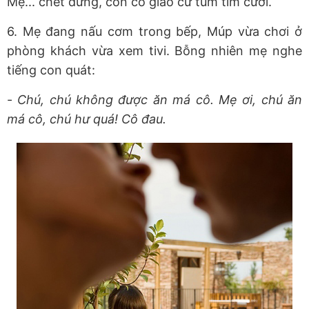
Mẹ... chết đứng, còn cô giáo cứ tủm tỉm cười.
6. Mẹ đang nấu cơm trong bếp, Múp vừa chơi ở
phòng khách vừa xem tivi. Bỗng nhiên mẹ nghe
tiếng con quát:
-
Chú, chú không được ăn má cô. Mẹ ơi, chú ăn
má cô, chú hư quá! Cô đau.