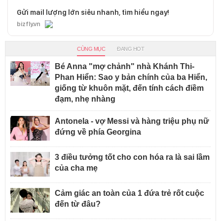
Gửi mail lượng lớn siêu nhanh, tìm hiểu ngay!
bizfly.vn
CÙNG MỤC
ĐANG HOT
Bé Anna "mợ chảnh" nhà Khánh Thi-
Phan Hiển: Sao y bản chính của ba Hiển,
giống từ khuôn mặt, đến tính cách điềm
đạm, nhẹ nhàng
Antonela - vợ Messi và hàng triệu phụ nữ
đứng về phía Georgina
3 điều tưởng tốt cho con hóa ra là sai lầm
của cha mẹ
Cảm giác an toàn của 1 đứa trẻ rốt cuộc
đến từ đâu?