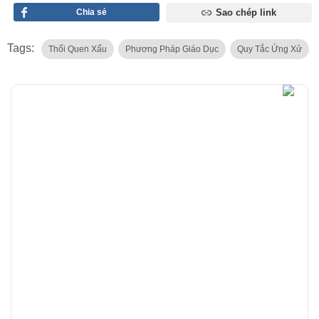
Chia sẻ
Sao chép link
Tags:
Thối Quen Xấu
Phương Pháp Giáo Dục
Quy Tắc Ứng Xử