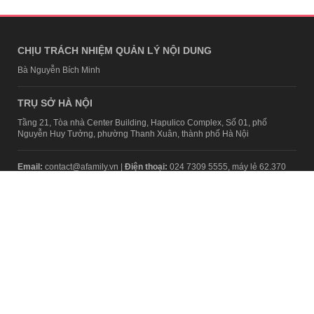
CHỊU TRÁCH NHIỆM QUẢN LÝ NỘI DUNG
Bà Nguyễn Bích Minh
TRỤ SỞ HÀ NỘI
Tầng 21, Tòa nhà Center Building, Hapulico Complex, Số 01, phố
Nguyễn Huy Tưởng, phường Thanh Xuân, thành phố Hà Nội
Email:
contact@afamily.vn |
Điện thoại:
024 7309 5555, máy lẻ 62.370
VPĐD TẠI TP.HCM
Tầng 4, Tòa nhà 123, số 127 Võ Văn Tần, Phường Xuân Hòa, TPHCM
Điện thoại:
028 7307 7979
Giấy phép thiết lập trang thông tin điện tử tổng hợp trên mạng số
2217/GP-TTĐT do Sở Thông tin và Truyền thông Hà Nội cấp ngày 10
tháng 4 năm 2019