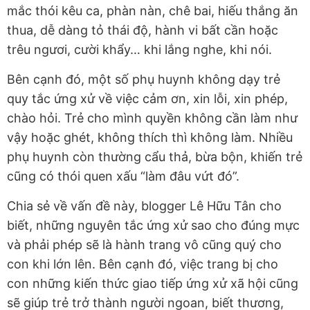
mắc thói kêu ca, phàn nàn, chê bai, hiếu thắng ăn
thua, dễ dàng tỏ thái độ, hành vi bất cần hoặc
trêu ngươi, cười khẩy… khi lắng nghe, khi nói.
Bên cạnh đó, một số phụ huynh không dạy trẻ
quy tắc ứng xử về việc cảm ơn, xin lỗi, xin phép,
chào hỏi. Trẻ cho mình quyền không cần làm như
vậy hoặc ghét, không thích thì không làm. Nhiều
phụ huynh còn thường cẩu thả, bừa bộn, khiến trẻ
cũng có thói quen xấu “làm đâu vứt đó”.
Chia sẻ về vấn đề này, blogger Lê Hữu Tân cho
biết, những nguyên tắc ứng xử sao cho đúng mực
và phải phép sẽ là hành trang vô cũng quý cho
con khi lớn lên. Bên cạnh đó, việc trang bị cho
con những kiến thức giao tiếp ứng xử xã hội cũng
sẽ giúp trẻ trở thành người ngoan, biết thương,