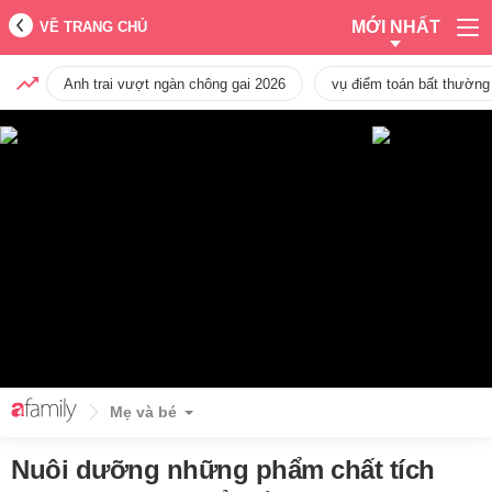
MỚI NHẤT
VỀ TRANG CHỦ
Anh trai vượt ngàn chông gai 2026
vụ điểm toán bất thường
Mẹ và bé
Nuôi dưỡng những phẩm chất tích