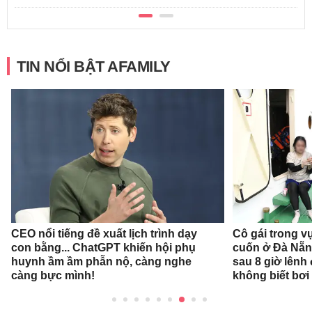
TIN NỔI BẬT AFAMILY
CEO nổi tiếng đề xuất lịch trình dạy
Cô gái trong v
con bằng... ChatGPT khiến hội phụ
cuốn ở Đà Nẵn
huynh ầm ầm phẫn nộ, càng nghe
sau 8 giờ lênh
càng bực mình!
không biết bơi