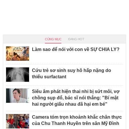
CÙNG MỤC
ĐANG HOT
Làm sao để nói với con về SỰ CHIA LY?
Cứu trẻ sơ sinh suy hô hấp nặng do
thiếu surfactant
Siêu âm phát hiện thai nhi bị sứt môi, vợ
chồng sụp đổ, bác sĩ nói thẳng: "Bí mật
hai người giấu nhau đã hại em bé"
Camera tóm trọn khoảnh khắc chân thực
của Chu Thanh Huyền trên sân Mỹ Đình