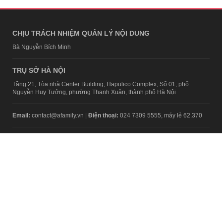
CHỊU TRÁCH NHIỆM QUẢN LÝ NỘI DUNG
Bà Nguyễn Bích Minh
TRỤ SỞ HÀ NỘI
Tầng 21, Tòa nhà Center Building, Hapulico Complex, Số 01, phố
Nguyễn Huy Tưởng, phường Thanh Xuân, thành phố Hà Nội
Email:
contact@afamily.vn |
Điện thoại:
024 7309 5555, máy lẻ 62.370
VPĐD TẠI TP.HCM
Tầng 4, Tòa nhà 123, số 127 Võ Văn Tần, Phường Xuân Hòa, TPHCM
Điện thoại:
028 7307 7979
Giấy phép thiết lập trang thông tin điện tử tổng hợp trên mạng số
2217/GP-TTĐT do Sở Thông tin và Truyền thông Hà Nội cấp ngày 10
tháng 4 năm 2019