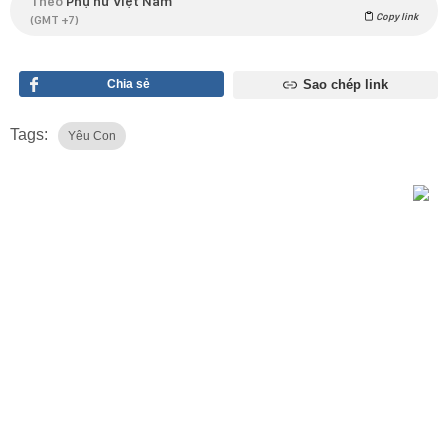
Theo
Phụ nữ Việt Nam
Copy link
(GMT +7)
Chia sẻ
Sao chép link
Tags:
Yêu Con