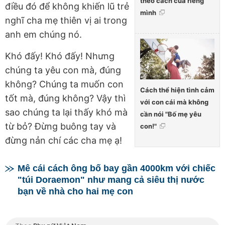
theo cách của riêng
điều đó để không khiến lũ trẻ
mình
nghĩ cha mẹ thiên vị ai trong
anh em chúng nó.
Khó đấy! Khó đấy! Nhưng
chúng ta yêu con mà, đúng
không? Chúng ta muốn con
Cách thể hiện tình cảm
tốt mà, đúng không? Vậy thì
với con cái mà không
sao chúng ta lại thấy khó mà
cần nói "Bố mẹ yêu
từ bỏ? Đừng buông tay và
con!"
đừng nản chí các cha mẹ ạ!
Mê cái cách ông bố bay gần 4000km với chiếc
"túi Doraemon" như mang cả siêu thị nước
bạn về nhà cho hai mẹ con