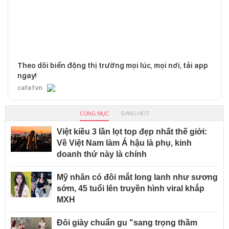
Theo dõi biến động thị trường mọi lúc, mọi nơi, tải app
ngay!
cafef.vn
CÙNG MỤC
ĐANG HOT
Việt kiều 3 lần lọt top đẹp nhất thế giới:
Về Việt Nam làm Á hậu là phụ, kinh
doanh thứ này là chính
Mỹ nhân có đôi mắt long lanh như sương
sớm, 45 tuổi lên truyền hình viral khắp
MXH
Đôi giày chuẩn gu "sang trọng thầm