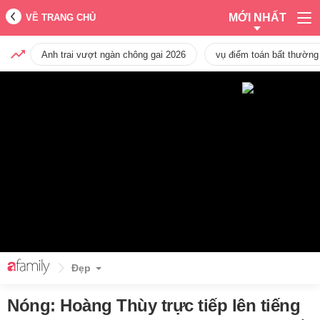
MỚI NHẤT
VỀ TRANG CHỦ
Anh trai vượt ngàn chông gai 2026
vụ điểm toán bất thường
Đẹp
Nóng: Hoàng Thùy trực tiếp lên tiếng