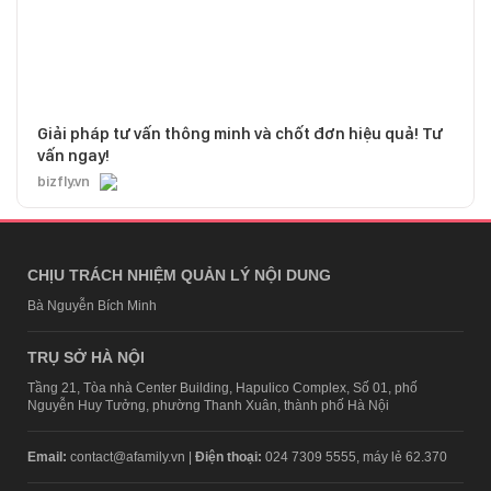
Giải pháp tư vấn thông minh và chốt đơn hiệu quả! Tư
vấn ngay!
bizfly.vn
CHỊU TRÁCH NHIỆM QUẢN LÝ NỘI DUNG
Bà Nguyễn Bích Minh
TRỤ SỞ HÀ NỘI
Tầng 21, Tòa nhà Center Building, Hapulico Complex, Số 01, phố
Nguyễn Huy Tưởng, phường Thanh Xuân, thành phố Hà Nội
Email:
contact@afamily.vn |
Điện thoại:
024 7309 5555, máy lẻ 62.370