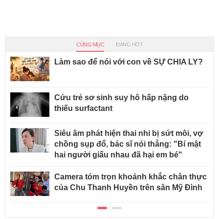
CÙNG MỤC
ĐANG HOT
Làm sao để nói với con về SỰ CHIA LY?
Cứu trẻ sơ sinh suy hô hấp nặng do
thiếu surfactant
Siêu âm phát hiện thai nhi bị sứt môi, vợ
chồng sụp đổ, bác sĩ nói thẳng: "Bí mật
hai người giấu nhau đã hại em bé"
Camera tóm trọn khoảnh khắc chân thực
của Chu Thanh Huyền trên sân Mỹ Đình