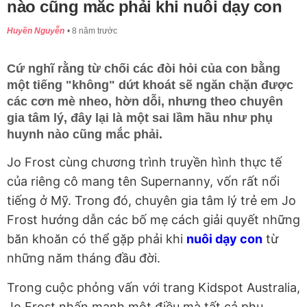
nào cũng mắc phải khi nuôi dạy con
Huyền Nguyễn
8 năm trước
Cứ nghĩ rằng từ chối các đòi hỏi của con bằng
một tiếng "không" dứt khoát sẽ ngăn chặn được
các cơn mè nheo, hờn dỗi, nhưng theo chuyên
gia tâm lý, đây lại là một sai lầm hầu như phụ
huynh nào cũng mắc phải.
Jo Frost cùng chương trình truyền hình thực tế
của riêng cô mang tên Supernanny, vốn rất nổi
tiếng ở Mỹ. Trong đó, chuyên gia tâm lý trẻ em Jo
Frost hướng dẫn các bố mẹ cách giải quyết những
băn khoăn có thể gặp phải khi
nuôi dạy con
từ
những năm tháng đầu đời.
Trong cuộc phỏng vấn với trang Kidspot Australia,
Jo Frost nhấn mạnh một điều mà tất cả phụ