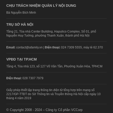
CHỊU TRÁCH NHIỆM QUẢN LÝ NỘI DUNG
Bà Nguyễn Bích Minh
TRỤ SỞ HÀ NỘI
Tầng 21, Tòa nhà Center Building, Hapulico Complex, Số 01, phố
Nguyễn Huy Tưởng, phường Thanh Xuân, thành phố Hà Nội
Email:
contact@afamily.vn |
Điện thoại:
024 7309 5555, máy lẻ 62.370
VPĐD TẠI TP.HCM
Tầng 4, Tòa nhà 123, số 127 Võ Văn Tần, Phường Xuân Hòa, TPHCM
Điện thoại:
028 7307 7979
Giấy phép thiết lập trang thông tin điện tử tổng hợp trên mạng số
2217/GP-TTĐT do Sở Thông tin và Truyền thông Hà Nội cấp ngày 10
tháng 4 năm 2019
© Copyright 2008 - 2024 – Công ty Cổ phần VCCorp