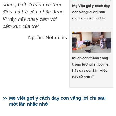
chững biết đi hành xử theo
Mẹ Việt gợi ý cách dạy
điều mà trẻ cảm nhận được.
con vâng lời chỉ sau
một lần nhắc nhở
Vì vậy, hãy nhạy cảm với
cảm xúc của trẻ
".
Nguồn: Netmums
Muốn con thành công
trong tương lai, bố mẹ
hãy dạy con làm việc
này từ nhỏ
Mẹ Việt gợi ý cách dạy con vâng lời chỉ sau
một lần nhắc nhở