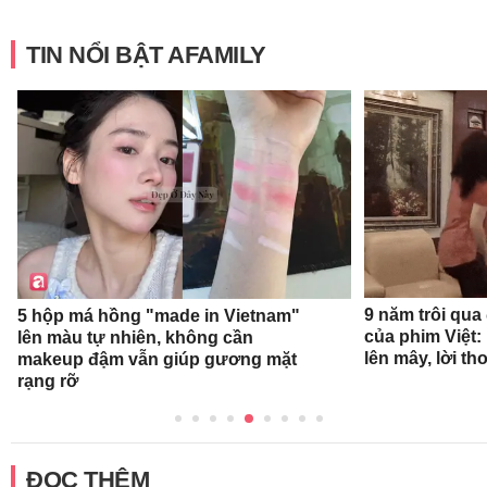
TIN NỔI BẬT AFAMILY
9 năm trôi qua
5 hộp má hồng "made in Vietnam"
của phim Việt:
lên màu tự nhiên, không cần
lên mây, lời t
makeup đậm vẫn giúp gương mặt
rạng rỡ
ĐỌC THÊM