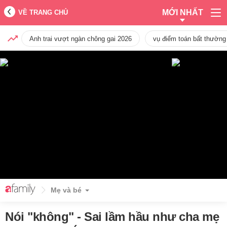
MỚI NHẤT
VỀ TRANG CHỦ
Anh trai vượt ngàn chông gai 2026
vụ điểm toán bất thường
Mẹ và bé
Nói "không" - Sai lầm hầu như cha mẹ