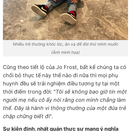
Nhiều trẻ thường khóc lóc, ăn vạ để đòi thứ mình muốn
(Ảnh minh họa)
Cũng theo tiết lộ của Jo Frost, bất kể chúng ta có
chối bỏ thực tế này thế nào đi nữa thì mọi phụ
huynh đều sẽ trải nghiệm điều tương tự tại một
thời điểm trong đời: "
Tôi sẽ không bao giờ tin một
người mẹ nếu cô ấy nói rằng con mình chẳng làm
thế. Đây là hành vi thông thường của một đứa trẻ
chập chững biết đi
".
Sự kiên định, nhất quán thực sự mang ý nghĩa