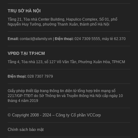
TRỤ SỞ HÀ NỘI
Tầng 21, Tòa nhà Center Building, Hapulico Complex, Số 01, phố
Nguyễn Huy Tưởng, phường Thanh Xuân, thành phố Hà Nội
Email:
contact@afamily.vn |
Điện thoại:
024 7309 5555, máy lẻ 62.370
VPĐD TẠI TP.HCM
Tầng 4, Tòa nhà 123, số 127 Võ Văn Tần, Phường Xuân Hòa, TPHCM
Điện thoại:
028 7307 7979
Giấy phép thiết lập trang thông tin điện tử tổng hợp trên mạng số
2217/GP-TTĐT do Sở Thông tin và Truyền thông Hà Nội cấp ngày 10
tháng 4 năm 2019
© Copyright 2008 - 2024 – Công ty Cổ phần VCCorp
Chính sách bảo mật