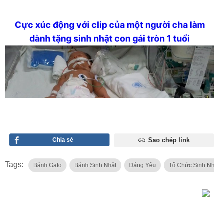
Cực xúc động với clip của một người cha làm
dành tặng sinh nhật con gái tròn 1 tuổi
Chia sẻ
Sao chép link
Tags:
Bánh Gato
Bánh Sinh Nhật
Đáng Yêu
Tổ Chức Sinh Nhậ