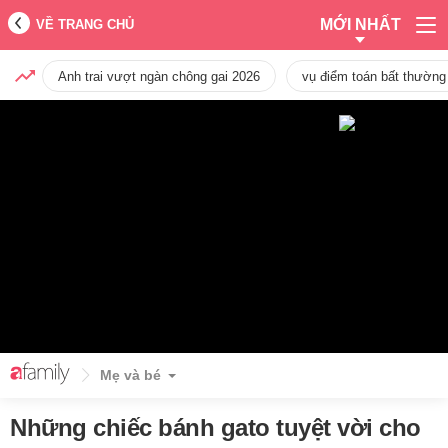
MỚI NHẤT
VỀ TRANG CHỦ
Anh trai vượt ngàn chông gai 2026
vụ điểm toán bất thường
Mẹ và bé
Những chiếc bánh gato tuyệt vời cho