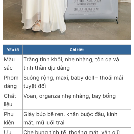
Yếu tố
Chi tiết
Màu
Trắng tinh khôi, nhẹ nhàng, tôn da và
sắc
tinh thần dịu dàng
Phom
Suông rộng, maxi, baby doll – thoải mái
dáng
tuyệt đối
Chất
Voan, organza nhẹ nhàng, bay bổng
liệu
Phụ
Giày búp bê ren, khăn buộc đầu, kính
kiện
mắt, mũ lưỡi trai
Ưu
Che bụng tinh tế, thoáng mát, vẫn giữ