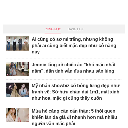
CÙNG MỤC
ĐANG HOT
Ai cũng có sơ mi trắng, nhưng không
phải ai cũng biết mặc đẹp như cô nàng
này
Jennie lăng xê chiếc áo "khó mặc nhất
năm", dân tình vẫn đua nhau săn lùng
Mỹ nhân showbiz có bóng lưng đẹp như
tranh vẽ: Sở hữu chân dài 1m1, mặt xinh
như hoa, mặc gì cũng thấy cuốn
Mùa hè càng cần cẩn thận: 5 thói quen
khiến làn da già đi nhanh hơn mà nhiều
người vẫn mắc phải