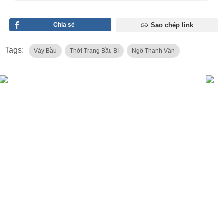
Chia sẻ
Sao chép link
Tags:
Váy Bầu
Thời Trang Bầu Bí
Ngô Thanh Vân