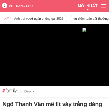
MỚI NHẤT
VỀ TRANG CHỦ
Anh trai vượt ngàn chông gai 2026
vụ điểm toán bất thường
Đẹp
Ngô Thanh Vân mê tít váy trắng dáng