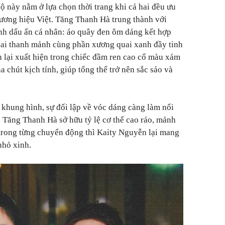
 này nằm ở lựa chọn thời trang khi cả hai đều ưu
thương hiệu Việt. Tăng Thanh Hà trung thành với
ành dấu ấn cá nhân: áo quây đen ôm dáng kết hợp
 vai thanh mảnh cùng phần xương quai xanh đầy tinh
n lại xuất hiện trong chiếc đầm ren cao cổ màu xám
a chút kịch tính, giúp tổng thể trở nên sắc sảo và
khung hình, sự đối lập về vóc dáng càng làm nổi
u Tăng Thanh Hà sở hữu tỷ lệ cơ thể cao ráo, mảnh
 trong từng chuyển động thì Kaity Nguyễn lại mang
nhỏ xinh.