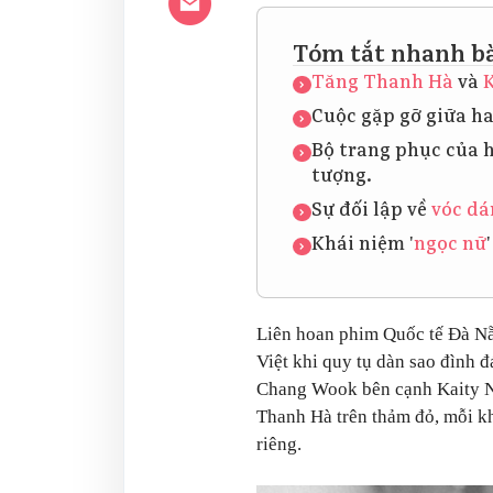
Tóm tắt nhanh bà
Tăng Thanh Hà
và
Cuộc gặp gỡ giữa hai
Bộ trang phục của 
tượng.
Sự đối lập về
vóc dá
Khái niệm '
ngọc nữ
Liên hoan phim Quốc tế Đà Nẵ
Việt khi quy tụ dàn sao đình 
Chang Wook bên cạnh Kaity Ng
Thanh Hà trên thảm đỏ, mỗi k
riêng.