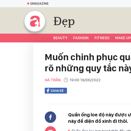
EMAGAZINE
Đẹp
BEAUTY
FASHION
FITNESS
MAKE UP
Muốn chinh phục quầ
rõ những quy tắc nà
HÀ TRẦN,
19:00 19/06/2022
CHIA SẺ
Quần ống loe độ này được ưu
này để diện đồ xinh đi thôi.