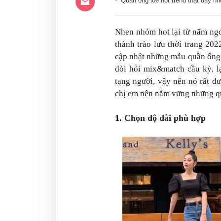
Quần ống loe hot trend thật đấy n
Nhen nhóm hot lại từ năm ng
thành trào lưu thời trang 202
cập nhật những mẫu quần ống
đòi hỏi mix&match cầu kỳ, lạ
tạng người, vậy nên nó rất đ
chị em nên nắm vững những qu
1. Chọn độ dài phù hợp