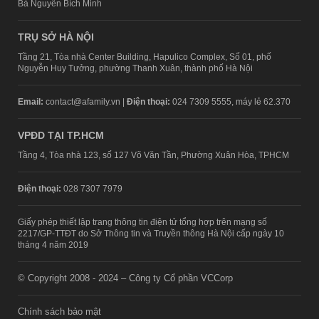
Bà Nguyễn Bích Minh
TRỤ SỞ HÀ NỘI
Tầng 21, Tòa nhà Center Building, Hapulico Complex, Số 01, phố
Nguyễn Huy Tưởng, phường Thanh Xuân, thành phố Hà Nội
Email:
contact@afamily.vn |
Điện thoại:
024 7309 5555, máy lẻ 62.370
VPĐD TẠI TP.HCM
Tầng 4, Tòa nhà 123, số 127 Võ Văn Tần, Phường Xuân Hòa, TPHCM
Điện thoại:
028 7307 7979
Giấy phép thiết lập trang thông tin điện tử tổng hợp trên mạng số
2217/GP-TTĐT do Sở Thông tin và Truyền thông Hà Nội cấp ngày 10
tháng 4 năm 2019
© Copyright 2008 - 2024 – Công ty Cổ phần VCCorp
Chính sách bảo mật