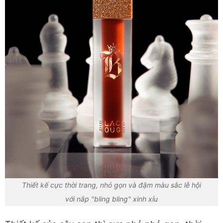
Thiết kế cực thời trang, nhỏ gọn và đậm màu sắc lễ hội
với nắp "bling bling" xinh xỉu