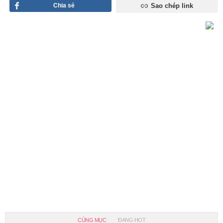
Chia sẻ
Sao chép link
CÙNG MỤC
ĐANG HOT