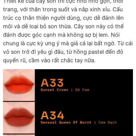
Thiết kế của cây son thì cực nhỏ nhỏ gọn, thời
trang, với thân trong suốt và nắp xinh xỉu. Cấu
trúc cọ thân thiện người dùng, cực dễ đánh lên
môi và dễ loại bỏ son thừa. Cây son này có thể
đánh được góc cạnh mà không sợ bị lem. Nói
chung là cực kỳ ưng ý mà giả cả lại bất ngờ. Từ cái
vỏ son trở đi yêu gì đâu, từ hồng pastel đến đỏ
quyến rũ, cầm vào rất chắc tay nữa.