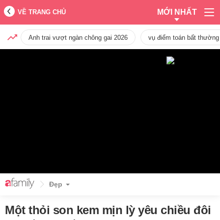
MỚI NHẤT
VỀ TRANG CHỦ
Anh trai vượt ngàn chông gai 2026
vụ điểm toán bất thường
Đẹp
Một thỏi son kem mịn lỳ yêu chiều đôi