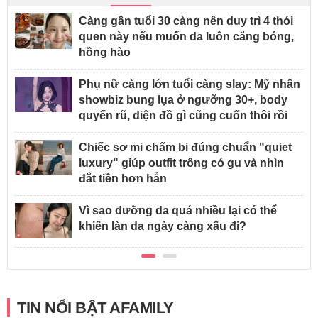
Càng gần tuổi 30 càng nên duy trì 4 thói
quen này nếu muốn da luôn căng bóng,
hồng hào
Phụ nữ càng lớn tuổi càng slay: Mỹ nhân
showbiz bung lụa ở ngưỡng 30+, body
quyến rũ, diện đồ gì cũng cuốn thôi rồi
Chiếc sơ mi chấm bi đúng chuẩn "quiet
luxury" giúp outfit trông có gu và nhìn
đắt tiền hơn hẳn
Vì sao dưỡng da quá nhiều lại có thể
khiến làn da ngày càng xấu đi?
TIN NỔI BẬT AFAMILY