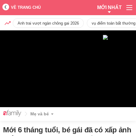
MỚI NHẤT
VỀ TRANG CHỦ
Anh trai vượt ngàn chông gai 2026
vụ điểm toán bất thường
Mẹ và bé
Mới 6 tháng tuổi, bé gái đã có xấp ảnh