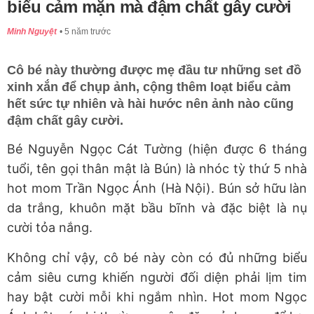
biểu cảm mặn mà đậm chất gây cười
Minh Nguyệt
5 năm trước
Cô bé này thường được mẹ đầu tư những set đồ
xinh xắn để chụp ảnh, cộng thêm loạt biểu cảm
hết sức tự nhiên và hài hước nên ảnh nào cũng
đậm chất gây cười.
Bé Nguyễn Ngọc Cát Tường (hiện được 6 tháng
tuổi, tên gọi thân mật là Bún) là nhóc tỳ thứ 5 nhà
hot mom Trần Ngọc Ánh (Hà Nội). Bún sở hữu làn
da trắng, khuôn mặt bầu bĩnh và đặc biệt là nụ
cười tỏa nắng.
Không chỉ vậy, cô bé này còn có đủ những biểu
cảm siêu cưng khiến người đối diện phải lịm tim
hay bật cười mỗi khi ngắm nhìn. Hot mom Ngọc