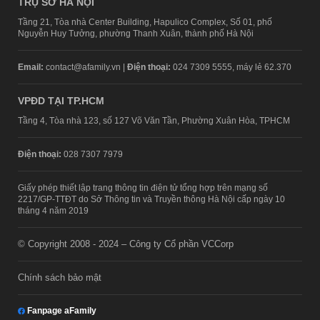
TRỤ SỞ HÀ NỘI
Tầng 21, Tòa nhà Center Building, Hapulico Complex, Số 01, phố
Nguyễn Huy Tưởng, phường Thanh Xuân, thành phố Hà Nội
Email:
contact@afamily.vn |
Điện thoại:
024 7309 5555, máy lẻ 62.370
VPĐD TẠI TP.HCM
Tầng 4, Tòa nhà 123, số 127 Võ Văn Tần, Phường Xuân Hòa, TPHCM
Điện thoại:
028 7307 7979
Giấy phép thiết lập trang thông tin điện tử tổng hợp trên mạng số
2217/GP-TTĐT do Sở Thông tin và Truyền thông Hà Nội cấp ngày 10
tháng 4 năm 2019
© Copyright 2008 - 2024 – Công ty Cổ phần VCCorp
Chính sách bảo mật
Fanpage aFamily