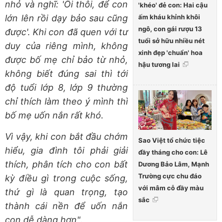
nhỏ và nghĩ: 'Ôi thôi, để con
'khéo' đẻ con: Hai cậu
ấm kháu khỉnh khôi
lớn lên rồi dạy bảo sau cũng
ngô, con gái rượu 13
được'. Khi con đã quen với tư
tuổi sở hữu nhiều nét
duy của riêng mình, không
xinh đẹp 'chuẩn' hoa
được bố mẹ chỉ bảo từ nhỏ,
hậu tương lai
không biết đúng sai thì tới
độ tuổi lớp 8, lớp 9 thường
chỉ thích làm theo ý mình thì
bố mẹ uốn nắn rất khó.
Vì vậy, khi con bắt đầu chớm
Sao Việt tổ chức tiệc
hiểu, gia đình tôi phải giải
đầy tháng cho con: Lê
thích, phân tích cho con bất
Dương Bảo Lâm, Mạnh
Trường cực chu đáo
kỳ điều gì trong cuộc sống,
với mâm cỗ đầy màu
thứ gì là quan trọng, tạo
sắc
thành cái nền để uốn nắn
con dễ dàng hơn"
.