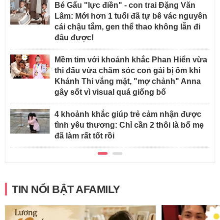
Bé Gấu "lực điền" - con trai Đặng Văn
Lâm: Mới hơn 1 tuổi đã tự bê vác nguyên
cái chậu tắm, gen thể thao không lẫn đi
đâu được!
Mềm tim với khoảnh khắc Phan Hiển vừa
thi đấu vừa chăm sóc con gái bị ốm khi
Khánh Thi vắng mặt, "mợ chảnh" Anna
gây sốt vì visual quá giống bố
4 khoảnh khắc giúp trẻ cảm nhận được
tình yêu thương: Chỉ cần 2 thôi là bố mẹ
đã làm rất tốt rồi
TIN NỔI BẬT AFAMILY