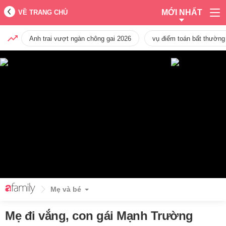
MỚI NHẤT
VỀ TRANG CHỦ
Anh trai vượt ngàn chông gai 2026
vụ điểm toán bất thường
Mẹ và bé
Mẹ đi vắng, con gái Mạnh Trường