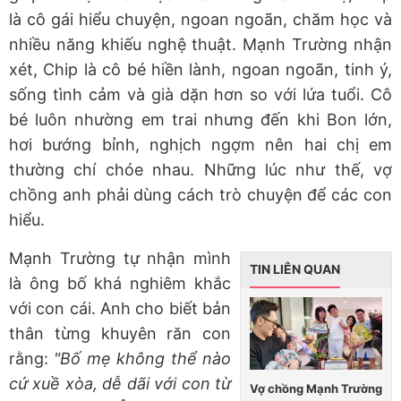
là cô gái hiểu chuyện, ngoan ngoãn, chăm học và
nhiều năng khiếu nghệ thuật. Mạnh Trường nhận
xét, Chip là cô bé hiền lành, ngoan ngoãn, tinh ý,
sống tình cảm và già dặn hơn so với lứa tuổi. Cô
bé luôn nhường em trai nhưng đến khi Bon lớn,
hơi bướng bỉnh, nghịch ngợm nên hai chị em
thường chí chóe nhau. Những lúc như thế, vợ
chồng anh phải dùng cách trò chuyện để các con
hiểu.
Mạnh Trường tự nhận mình
TIN LIÊN QUAN
là ông bố khá nghiêm khắc
với con cái. Anh cho biết bản
thân từng khuyên răn con
rằng:
"Bố mẹ không thể nào
cứ xuề xòa, dễ dãi với con từ
Vợ chồng Mạnh Trường