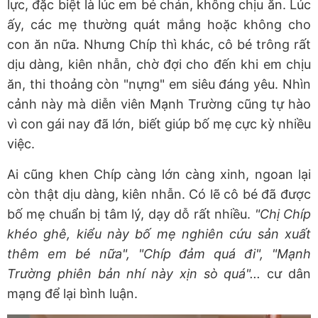
lực, đặc biệt là lúc em bé chán, không chịu ăn. Lúc
ấy, các mẹ thường quát mắng hoặc không cho
con ăn nữa. Nhưng Chíp thì khác, cô bé trông rất
dịu dàng, kiên nhẫn, chờ đợi cho đến khi em chịu
ăn, thi thoảng còn "nựng" em siêu đáng yêu. Nhìn
cảnh này mà diễn viên Mạnh Trường cũng tự hào
vì con gái nay đã lớn, biết giúp bố mẹ cực kỳ nhiều
việc.
Ai cũng khen Chíp càng lớn càng xinh, ngoan lại
còn thật dịu dàng, kiên nhẫn. Có lẽ cô bé đã được
bố mẹ chuẩn bị tâm lý, dạy dỗ rất nhiều.
"Chị Chíp
khéo ghê, kiểu này bố mẹ nghiên cứu sản xuất
thêm em bé nữa", "Chíp đảm quá đi", "Mạnh
Trường phiên bản nhí này xịn sò quá"...
cư dân
mạng để lại bình luận.