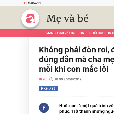
EMAGAZINE
Mẹ và bé
MANG THAI VÀ SINH CON
NUÔI DẠY CON C
Không phải đòn roi, 
đúng đắn mà cha mẹ 
mỗi khi con mắc lỗi
BI YU,
10:00 26/08/2019
CHIA SẺ
Nuôi con là một quá trình v
phúc. Trở thành những người