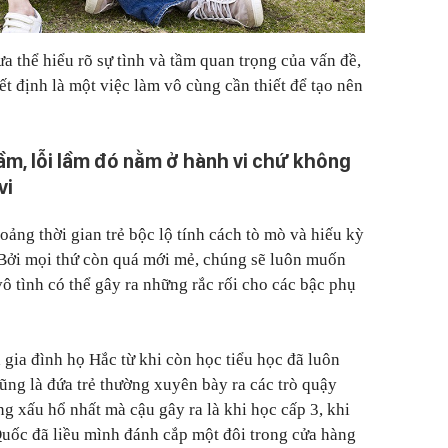
a thể hiểu rõ sự tình và tầm quan trọng của vấn đề,
t định là một việc làm vô cùng cần thiết để tạo nên
lầm, lỗi lầm đó nằm ở hành vi chứ không
vi
oảng thời gian trẻ bộc lộ tính cách tò mò và hiếu kỳ
 Bởi mọi thứ còn quá mới mẻ, chúng sẽ luôn muốn
ô tình có thể gây ra những rắc rối cho các bậc phụ
 gia đình họ Hắc từ khi còn học tiểu học đã luôn
cũng là đứa trẻ thường xuyên bày ra các trò quậy
g xấu hổ nhất mà cậu gây ra là khi học cấp 3, khi
Quốc đã liều mình đánh cắp một đôi trong cửa hàng