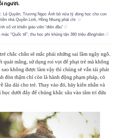
ỗi người.
iệt: Lệ Quyên, Trương Ngọc Ánh bỏ nửa tỷ đóng học cho con
tiền nhà Quyền Linh, Hồng Nhung phải chi
ính số vịt khiến giáo viên “điên đầu”
mác "Quốc tế", thu học phí khủng tận 380 triệu đồng/năm
 trẻ chắc chắn sẽ mắc phải những sai lầm ngây ngô.
t quát mắng, sử dụng roi vọt để phạt trẻ mà không
ại sao không được làm vậy thì chúng sẽ vẫn tái phát
nh đòn thậm chí còn là hành động phạm pháp, có
ề lâu dài cho trẻ. Thay vào đó, hãy kiên nhẫn và
 học dưới đây để chúng khắc sâu vào tâm trí đứa