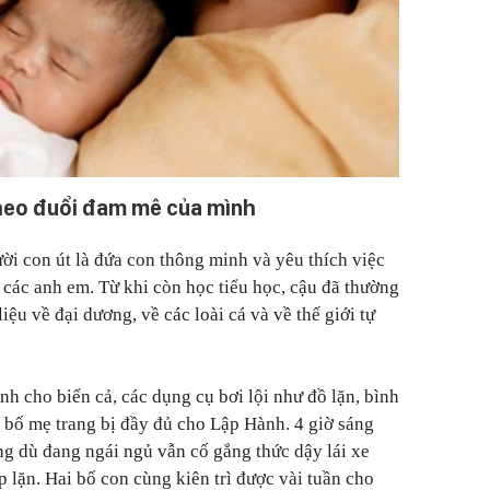
theo đuổi đam mê của mình
ời con út là đứa con thông minh và yêu thích việc
 các anh em. Từ khi còn học tiểu học, cậu đã thường
iệu về đại dương, về các loài cá và về thế giới tự
h cho biển cả, các dụng cụ bơi lội như đồ lặn, bình
bố mẹ trang bị đầy đủ cho Lập Hành. 4 giờ sáng
g dù đang ngái ngủ vẫn cố gắng thức dậy lái xe
ập lặn. Hai bố con cùng kiên trì được vài tuần cho