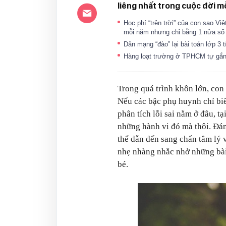
liêng nhất trong cuộc đời m
Học phí “trên trời” của con sao V
mỗi năm nhưng chỉ bằng 1 nửa số 
Dân mạng “đào” lại bài toán lớp 3 t
Hàng loạt trường ở TPHCM tự gắn 
Trong quá trình khôn lớn, con
Nếu các bậc phụ huynh chỉ biế
phân tích lỗi sai nằm ở đâu, t
những hành vi đó mà thôi. Đá
thể dẫn đến sang chấn tâm lý v
nhẹ nhàng nhắc nhở những bài
bé.