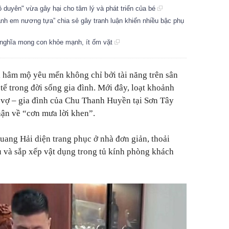
ô duyên" vừa gây hại cho tâm lý và phát triển của bé
 anh em nương tựa” chia sẻ gây tranh luận khiến nhiều bậc phụ
ý nghĩa mong con khỏe mạnh, ít ốm vặt
 hâm mộ yêu mến không chỉ bởi tài năng trên sân
 tế trong đời sống gia đình. Mới đây, loạt khoảnh
vợ – gia đình của Chu Thanh Huyền tại Sơn Tây
hận về “cơn mưa lời khen”.
Quang Hải diện trang phục ở nhà đơn giản, thoải
u và sắp xếp vật dụng trong tủ kính phòng khách