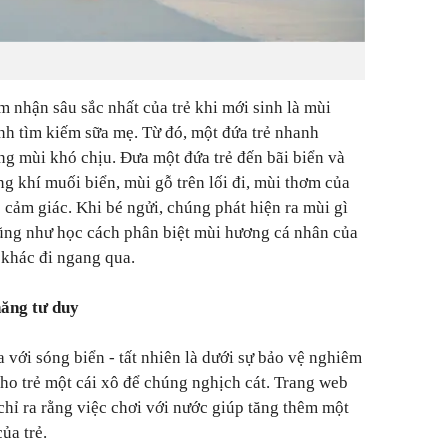
m nhận sâu sắc nhất của trẻ khi mới sinh là mùi
inh tìm kiếm sữa mẹ. Từ đó, một đứa trẻ nhanh
g mùi khó chịu. Đưa một đứa trẻ đến bãi biển và
 khí muối biển, mùi gỗ trên lối đi, mùi thơm của
c cảm giác. Khi bé ngửi, chúng phát hiện ra mùi gì
cũng như học cách phân biệt mùi hương cá nhân của
 khác đi ngang qua.
năng tư duy
 với sóng biển - tất nhiên là dưới sự bảo vệ nghiêm
cho trẻ một cái xô để chúng nghịch cát. Trang web
chỉ ra rằng việc chơi với nước giúp tăng thêm một
ủa trẻ.