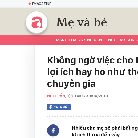
EMAGAZINE
Mẹ và bé
MANG THAI VÀ SINH CON
NUÔI DẠY CON C
Không ngờ việc cho t
lợi ích hay ho như th
chuyên gia
NHI TRẦN,
14:03 30/04/2019
CHIA SẺ
Nhiều cha mẹ sẽ phải bất ngờ
lợi ích thú vị đến vậy.