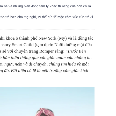
h em bé và những biến động tâm lý khác thường của con chưa
cho trẻ hơn cha mẹ nghĩ, vì thế cứ để mặc cảm xúc của trẻ đi
u nhi khoa ở thành phố New York (Mỹ) và là đồng tác
ensory Smart Child (tạm dịch: Nuôi dưỡng một đứa
ia sẻ với chuyên trang Romper rằng:
"Trước tiên
 và bản thân thông qua các giác quan của chúng ta.
m, ngửi, nếm và di chuyển, chúng tìm hiểu về môi
ng đó. Bãi biển có lẽ là môi trường cảm giác kích