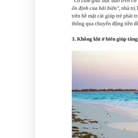
"Có cảm giác độc đáo trên cơ 
ổn định của bãi biển",
nhà trị 
trên bề mặt cát giúp trẻ phát 
thông qua chuyển động tiền đ
3. Không khí ở biển giúp tăn