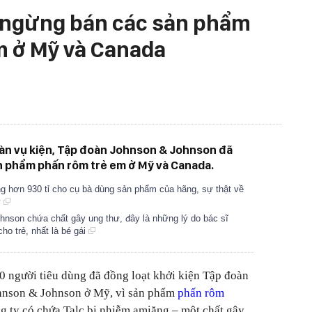
ngừng bán các sản phẩm
m ở Mỹ và Canada
gàn vụ kiện, Tập đoàn Johnson & Johnson đã
n phẩm phấn rôm trẻ em ở Mỹ và Canada.
g hơn 930 tỉ cho cụ bà dùng sản phẩm của hãng, sự thật về
y
hnson chứa chất gây ung thư, đây là những lý do bác sĩ
o trẻ, nhất là bé gái
0 người tiêu dùng đã đồng loạt khởi kiện Tập đoàn
hnson & Johnson ở Mỹ, vì sản phẩm
phấn rôm
 ty có chứa Talc bị nhiễm amiăng – một chất gây