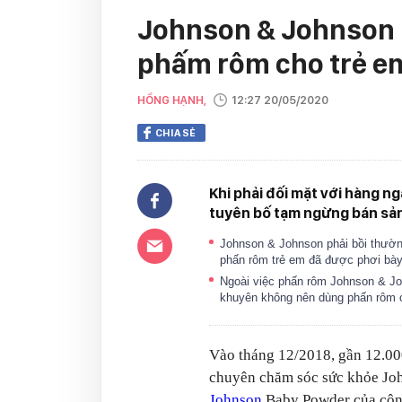
Johnson & Johnson 
phấm rôm cho trẻ e
HỒNG HẠNH,
12:27 20/05/2020
CHIA SẺ
Khi phải đối mặt với hàng n
tuyên bố tạm ngừng bán sả
Johnson & Johnson phải bồi thườn
phấn rôm trẻ em đã được phơi bà
Ngoài việc phấn rôm Johnson & Jo
khuyên không nên dùng phấn rôm ch
Vào tháng 12/2018, gần 12.00
chuyên chăm sóc sức khỏe Jo
Johnson
Baby Powder của công