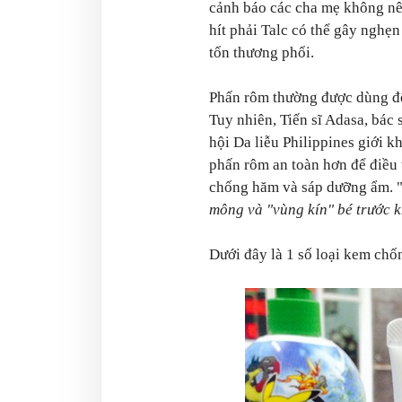
cảnh báo các cha mẹ không nên
hít phải Talc có thể gây nghẹ
tổn thương phổi.
Phấn rôm thường được dùng để 
Tuy nhiên, Tiến sĩ Adasa, bác 
hội Da liễu Philippines giới 
phấn rôm an toàn hơn để điều 
chống hăm và sáp dưỡng ẩm. 
mông và "vùng kín" bé trước k
Dưới đây là 1 số loại kem chố