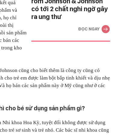
rôm Johnson & Johnson
 kết quả
có tới 2 chất nghi ngờ gây
 phẩm và
ra ung thư
, họ chỉ
oài thị
ĐỌC NGAY
hồi sản phẩm
ợc bán các
 trong kho
Johnson cũng cho biết thêm là công ty cũng có
 cho trẻ em được làm bột bắp tinh khiết và dịu nhẹ
h. Và họ bán các sản phẩm này ở Mỹ cũng như ở các
ì cho bé sử dụng sản phẩm gì?
 Nhi khoa Hoa Kỳ, tuyệt đối không được sử dụng
ho trẻ sơ sinh và trẻ nhỏ. Các bác sĩ nhi khoa cũng