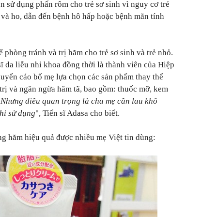
 sử dụng phấn rôm cho trẻ sơ sinh vì nguy cơ trẻ
n và ho, dẫn đến bệnh hô hấp hoặc bệnh mãn tính
phòng tránh và trị hăm cho trẻ sơ sinh và trẻ nhỏ.
sĩ da liễu nhi khoa đồng thời là thành viên của Hiệp
khuyến cáo bố mẹ lựa chọn các sản phẩm thay thế
trị và ngăn ngừa hăm tã, bao gồm: thuốc mỡ, kem
"
Nhưng điều quan trọng là cha mẹ cần lau khô
hi sử dụng
", Tiến sĩ Adasa cho biết.
ng hăm hiệu quả được nhiều mẹ Việt tin dùng: