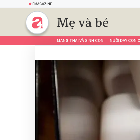
EMAGAZINE
Mẹ và bé
MANG THAI VÀ SINH CON
NUÔI DẠY CON C