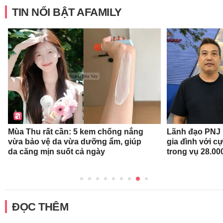
TIN NỔI BẬT AFAMILY
Mùa Thu rất cần: 5 kem chống nắng
Lãnh đạo PNJ n
vừa bảo vệ da vừa dưỡng ẩm, giúp
gia đình với c
da căng mịn suốt cả ngày
trong vụ 28.00
ĐỌC THÊM