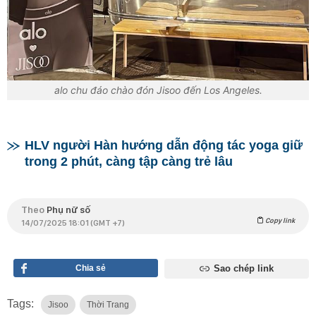
alo chu đáo chào đón Jisoo đến Los Angeles.
HLV người Hàn hướng dẫn động tác yoga giữ
trong 2 phút, càng tập càng trẻ lâu
Theo
Phụ nữ số
Copy link
14/07/2025 18:01 (GMT +7)
Chia sẻ
Sao chép link
Tags:
Jisoo
Thời Trang