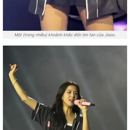
Một (trong nhiều) khoảnh khắc đốn tim fan của Jisoo.