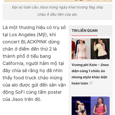
Đại sứ toàn cầu Jisoo trong ngày khai trương flag ship
châu Á đầu tiên của alo.
Là một thương hiệu có trụ sở
TIN LIÊN QUAN
tại Los Angeles (Mỹ), khi
concert BLACKPINK dừng
chân ở điểm đến thứ 2 là
thành phố ở tiểu bang
California, người hâm mộ tại
Vương phi Kate - Jisoo
đây chia sẻ rằng họ đã nhìn
diện cùng 1 chiếc áo
nhưng style khác biệt
thấy food truck chào mừng
hoàn toàn
của alo được gửi đến sân vận
động SoFi cùng tấm poster
của Jisoo trên đó.