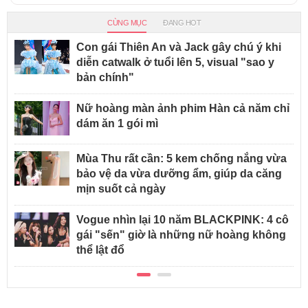
CÙNG MỤC
ĐANG HOT
Con gái Thiên An và Jack gây chú ý khi
diễn catwalk ở tuổi lên 5, visual "sao y
bản chính"
Nữ hoàng màn ảnh phim Hàn cả năm chỉ
dám ăn 1 gói mì
Mùa Thu rất cần: 5 kem chống nắng vừa
bảo vệ da vừa dưỡng ẩm, giúp da căng
mịn suốt cả ngày
Vogue nhìn lại 10 năm BLACKPINK: 4 cô
gái "sến" giờ là những nữ hoàng không
thể lật đổ