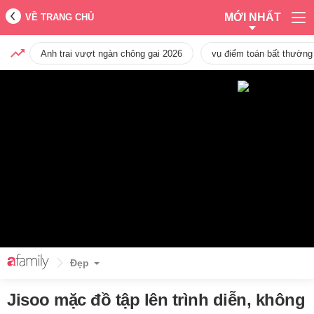
MỚI NHẤT
VỀ TRANG CHỦ
Anh trai vượt ngàn chông gai 2026
vụ điểm toán bất thường
Đẹp
Jisoo mặc đồ tập lên trình diễn, không