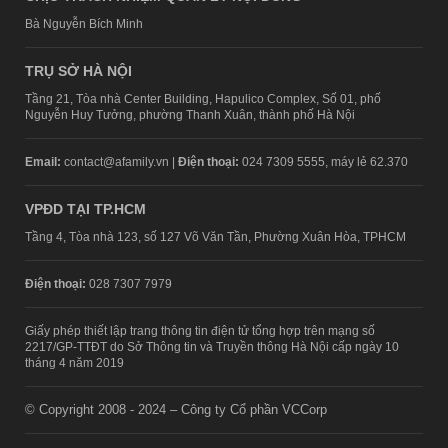
Bà Nguyễn Bích Minh
TRỤ SỞ HÀ NỘI
Tầng 21, Tòa nhà Center Building, Hapulico Complex, Số 01, phố
Nguyễn Huy Tưởng, phường Thanh Xuân, thành phố Hà Nội
Email:
contact@afamily.vn |
Điện thoại:
024 7309 5555, máy lẻ 62.370
VPĐD TẠI TP.HCM
Tầng 4, Tòa nhà 123, số 127 Võ Văn Tần, Phường Xuân Hòa, TPHCM
Điện thoại:
028 7307 7979
Giấy phép thiết lập trang thông tin điện tử tổng hợp trên mạng số
2217/GP-TTĐT do Sở Thông tin và Truyền thông Hà Nội cấp ngày 10
tháng 4 năm 2019
© Copyright 2008 - 2024 – Công ty Cổ phần VCCorp