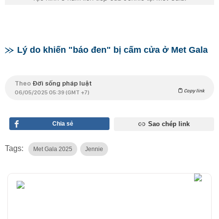
Lý do khiến "báo đen" bị cấm cửa ở Met Gala
Theo
Đời sống pháp luật
Copy link
06/05/2025 05:39 (GMT +7)
Chia sẻ
Sao chép link
Tags:
Met Gala 2025
Jennie