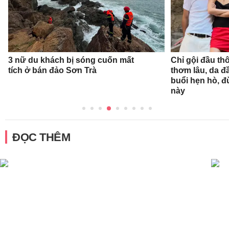
3 nữ du khách bị sóng cuốn mất
Chỉ gội đầu th
tích ở bán đảo Sơn Trà
thơm lâu, da đ
buổi hẹn hò, 
này
ĐỌC THÊM