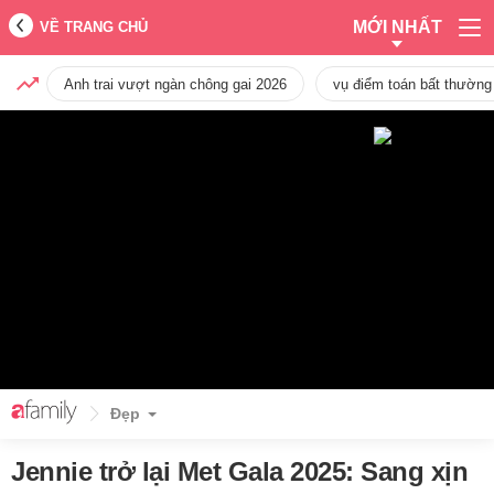
MỚI NHẤT
VỀ TRANG CHỦ
Anh trai vượt ngàn chông gai 2026
vụ điểm toán bất thường
Đẹp
Jennie trở lại Met Gala 2025: Sang xịn