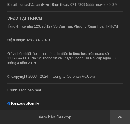
Email:
contact@afamily.vn |
Điện thoại:
024 7309 5555, máy lẻ 62.370
VPĐD TẠI TP.HCM
Tầng 4, Tòa nhà 123, số 127 Võ Văn Tần, Phường Xuân Hòa, TPHCM
Điện thoại:
028 7307 7979
Giấy phép thiết lập trang thông tin điện tử tổng hợp trên mạng số
2217/GP-TTĐT do Sở Thông tin và Truyền thông Hà Nội cấp ngày 10
tháng 4 năm 2019
© Copyright 2008 - 2024 – Công ty Cổ phần VCCorp
Chính sách bảo mật
Fanpage aFamily
Xem bản Desktop