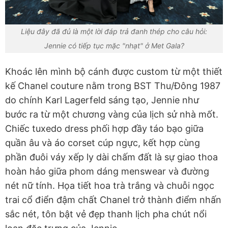
Liệu đây đã đủ là một lời đáp trả đanh thép cho câu hỏi:
Jennie có tiếp tục mặc "nhạt" ở Met Gala?
Khoác lên mình bộ cánh được custom từ một thiết
kế Chanel couture nằm trong BST Thu/Đông 1987
do chính Karl Lagerfeld sáng tạo, Jennie như
bước ra từ một chương vàng của lịch sử nhà mốt.
Chiếc tuxedo dress phối hợp đầy táo bạo giữa
quần âu và áo corset cúp ngực, kết hợp cùng
phần đuôi váy xếp ly dài chấm đất là sự giao thoa
hoàn hảo giữa phom dáng menswear và đường
nét nữ tính. Họa tiết hoa trà trắng và chuỗi ngọc
trai cổ điển đậm chất Chanel trở thành điểm nhấn
sắc nét, tôn bật vẻ đẹp thanh lịch pha chút nổi