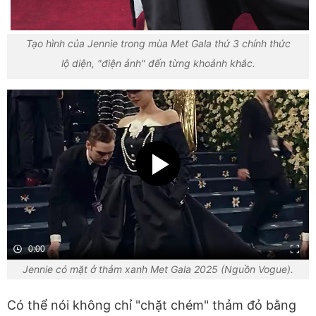
Tạo hình của Jennie trong mùa Met Gala thứ 3 chính thức
lộ diện, "điện ảnh" đến từng khoảnh khắc.
0:00
Jennie có mặt ở thảm xanh Met Gala 2025 (Nguồn Vogue).
Có thể nói không chỉ "chặt chém" thảm đỏ bằng