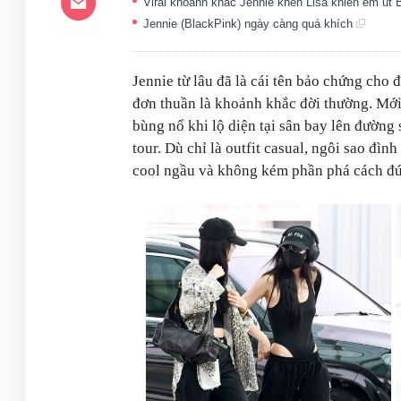
Viral khoảnh khắc Jennie khen Lisa khiến em ú
Jennie (BlackPink) ngày càng quá khích
Jennie từ lâu đã là cái tên bảo chứng cho đ
đơn thuần là khoảnh khắc đời thường. Mới
bùng nổ khi lộ diện tại sân bay lên đường 
tour. Dù chỉ là outfit casual, ngôi sao đì
cool ngầu và không kém phần phá cách đú