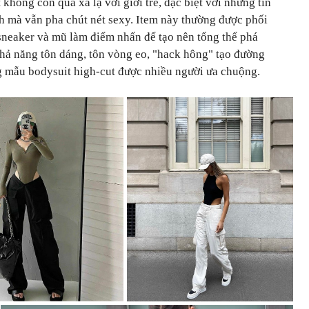
không còn quá xa lạ với giới trẻ, đặc biệt với những tín
h mà vẫn pha chút nét sexy. Item này thường được phối
sneaker và mũ làm điểm nhấn để tạo nên tổng thể phá
khả năng tôn dáng, tôn vòng eo, "hack hông" tạo đường
g mẫu bodysuit high-cut được nhiều người ưa chuộng.