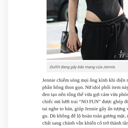
Outfit đang gây bão mạng của Jennie.
Jennie chiếm sóng mọi ống kính khi diện 
phần hông thon gọn. Nữ idol phối item này
đen tạo nên tổng thể vừa gợi cảm vừa phó
chiếc mũ lưỡi trai “NO FUN” được ghép đ
tai nghe to bản, giúp Jennie gây ấn tượng
gu. Dù không để lộ hoàn toàn gương mặt, n
chất sang chảnh vẫn khiến cô trở thành tâ