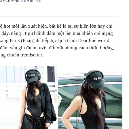
t BLACKPINK cười tít mắt
ộ hot mỗi lần xuất hiện, bất kể là tại sự kiện lớn hay chỉ
 đây, nàng IT girl đình đám một lần nữa khiến cõi mạng
sang Paris (Pháp) để tiếp tục lịch trình Deadline world
nh đám vẫn ghi điểm tuyệt đối với phong cách thời thượng,
ng chuẩn trendsetter.