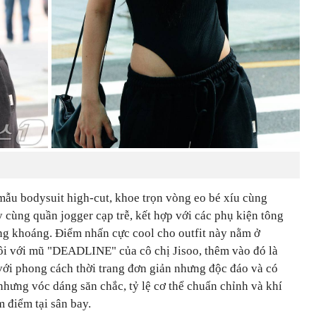
mẫu bodysuit high-cut, khoe trọn vòng eo bé xíu cùng
 cùng quần jogger cạp trễ, kết hợp với các phụ kiện tông
ng khoáng. Điểm nhấn cực cool cho outfit này nằm ở
ôi với mũ "DEADLINE" của cô chị Jisoo, thêm vào đó là
 với phong cách thời trang đơn giản nhưng độc đáo và có
hưng vóc dáng săn chắc, tỷ lệ cơ thể chuẩn chỉnh và khí
m điểm tại sân bay.