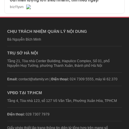
Gửi mail lượng lớn siêu nhanh, tìm hiểu ngay!
bizfly.vn
CHỊU TRÁCH NHIỆM QUẢN LÝ NỘI DUNG
Bà Nguyễn Bích Minh
TRỤ SỞ HÀ NỘI
Tầng 21, Tòa nhà Center Building, Hapulico Complex, Số 01, phố
Nguyễn Huy Tưởng, phường Thanh Xuân, thành phố Hà Nội
Email:
contact@afamily.vn |
Điện thoại:
024 7309 5555, máy lẻ 62.370
VPĐD TẠI TP.HCM
Tầng 4, Tòa nhà 123, số 127 Võ Văn Tần, Phường Xuân Hòa, TPHCM
Điện thoại:
028 7307 7979
Giấy phép thiết lập trang thông tin điện tử tổng hợp trên mạng số