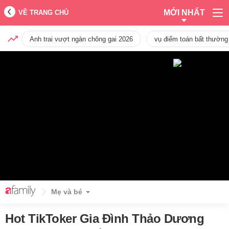
MỚI NHẤT
VỀ TRANG CHỦ
Anh trai vượt ngàn chông gai 2026
vụ điểm toán bất thường
Mẹ và bé
Hot TikToker Gia Đình Thảo Dương