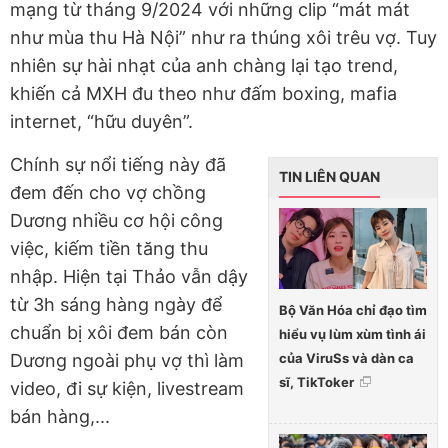
mạng từ tháng 9/2024 với những clip “mát mát
như mùa thu Hà Nội” như ra thúng xôi trêu vợ. Tuy
nhiên sự hài nhạt của anh chàng lại tạo trend,
khiến cả MXH đu theo như đấm boxing, mafia
internet, “hữu duyên”.
Chính sự nổi tiếng này đã
TIN LIÊN QUAN
đem đến cho vợ chồng
Dương nhiều cơ hội công
việc, kiếm tiền tăng thu
nhập. Hiện tại Thảo vẫn dậy
từ 3h sáng hàng ngày để
Bộ Văn Hóa chỉ đạo tìm
chuẩn bị xôi đem bán còn
hiểu vụ lùm xùm tình ái
của ViruSs và dàn ca
Dương ngoài phụ vợ thì làm
sĩ, TikToker
video, đi sự kiện, livestream
bán hàng,...