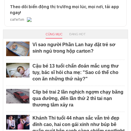
Theo dõi biến động thị trường mọi lúc, mọi nơi, tải app
ngay!
cafef.vn
CÙNG MỤC
ĐANG HOT
Vì sao người Phần Lan hay đặt trẻ sơ
sinh ngủ trong hộp carton?
Cậu bé 13 tuổi chẩn đoán mắc ung thư
tụy, bác sĩ hỏi cha mẹ: "Sao có thể cho
con ăn những thứ này?"
Clip bé trai 2 lần nghịch ngợm chạy băng
qua đường, đến lần thứ 2 thì tai nạn
thương tâm xảy ra
Khánh Thi tuổi 44 nhan sắc vẫn trẻ đẹp
đỉnh cao, hai con gái xinh như búp bê
quấn quýt bên cạnh càng chiếm spotlight