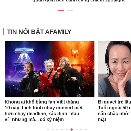
TIN NỔI BẬT AFAMILY
Không ai khổ bằng fan Việt tháng
Bí quyết trẻ l
10 này: Lịch trình chạy concert mệt
Tuổi ngoài 50 
hơn chạy deadline, xác định "đau
săn chắc nhờ "
ví" nhưng mà... có kỷ niệm
mặt