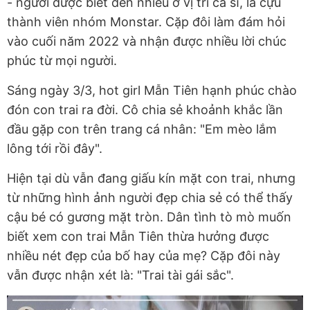
- người được biết đến nhiều ở vị trí ca sĩ, là cựu
thành viên nhóm Monstar. Cặp đôi làm đám hỏi
vào cuối năm 2022 và nhận được nhiều lời chúc
phúc từ mọi người.
Sáng ngày 3/3, hot girl Mẫn Tiên hạnh phúc chào
đón con trai ra đời. Cô chia sẻ khoảnh khắc lần
đầu gặp con trên trang cá nhân: "Em mèo lắm
lông tới rồi đây".
Hiện tại dù vẫn đang giấu kín mặt con trai, nhưng
từ những hình ảnh người đẹp chia sẻ có thể thấy
cậu bé có gương mặt tròn. Dân tình tò mò muốn
biết xem con trai Mẫn Tiên thừa hưởng được
nhiều nét đẹp của bố hay của mẹ? Cặp đôi này
vẫn được nhận xét là: "Trai tài gái sắc".