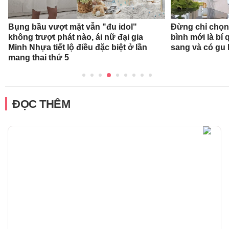
Bụng bầu vượt mặt vẫn "đu idol"
Đừng chỉ chọn
không trượt phát nào, ái nữ đại gia
bình mới là bí
Minh Nhựa tiết lộ điều đặc biệt ở lần
sang và có gu
mang thai thứ 5
ĐỌC THÊM