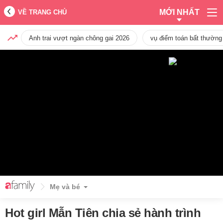
MỚI NHẤT
VỀ TRANG CHỦ
Anh trai vượt ngàn chông gai 2026
vụ điểm toán bất thường
Mẹ và bé
Hot girl Mẫn Tiên chia sẻ hành trình