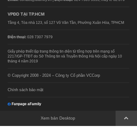
VPĐD TẠI TP.HCM
Tầng 4, Tòa nhà 123, số 127 Võ Văn Tần, Phường Xuân Hòa, TPHCM
Điện thoại:
028 7307 7979
Giấy phép thiết lập trang thông tin điện tử tổng hợp trên mạng số
2217/GP-TTĐT do Sở Thông tin và Truyền thông Hà Nội cấp ngày 10
tháng 4 năm 2019
© Copyright 2008 - 2024 – Công ty Cổ phần VCCorp
Chính sách bảo mật
Fanpage aFamily
Xem bản Desktop