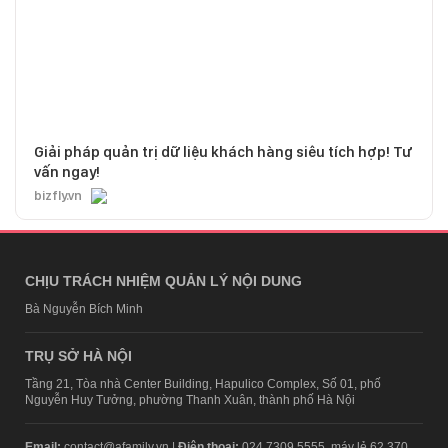
Giải pháp quản trị dữ liệu khách hàng siêu tích hợp! Tư
vấn ngay!
bizfly.vn
CHỊU TRÁCH NHIỆM QUẢN LÝ NỘI DUNG
Bà Nguyễn Bích Minh
TRỤ SỞ HÀ NỘI
Tầng 21, Tòa nhà Center Building, Hapulico Complex, Số 01, phố
Nguyễn Huy Tưởng, phường Thanh Xuân, thành phố Hà Nội
Email:
contact@afamily.vn |
Điện thoại:
024 7309 5555, máy lẻ 62.370