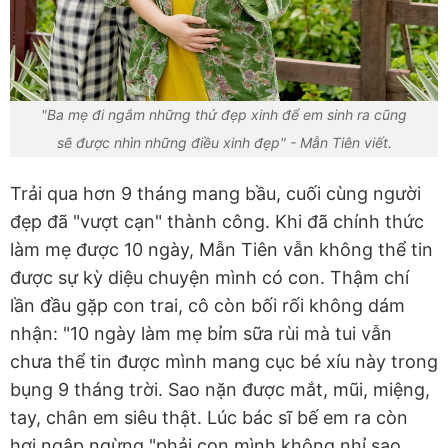
"Ba mẹ đi ngắm những thứ đẹp xinh để em sinh ra cũng
sẽ được nhìn những điều xinh đẹp" - Mẫn Tiên viết.
Trải qua hơn 9 tháng mang bầu, cuối cùng người
đẹp đã "vượt cạn" thành công. Khi đã chính thức
làm mẹ được 10 ngày, Mẫn Tiên vẫn không thể tin
được sự kỳ diệu chuyện mình có con. Thậm chí
lần đầu gặp con trai, cô còn bối rối không dám
nhận: "10 ngày làm mẹ bỉm sữa rùi mà tui vẫn
chưa thể tin được mình mang cục bé xíu này trong
bụng 9 tháng trời. Sao nặn được mắt, mũi, miệng,
tay, chân em siêu thật. Lúc bác sĩ bế em ra còn
hơi ngập ngừng "phải con mình không nhỉ sao