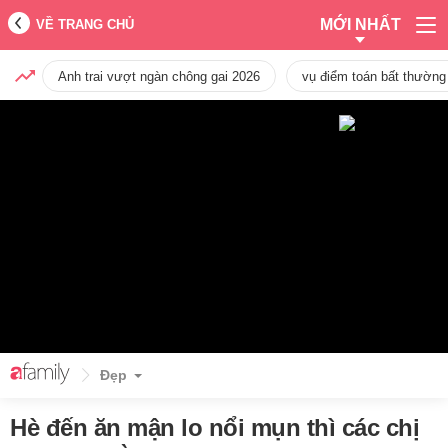
MỚI NHẤT
VỀ TRANG CHỦ
Anh trai vượt ngàn chông gai 2026
vụ điểm toán bất thường
Đẹp
Hè đến ăn mận lo nổi mụn thì các chị