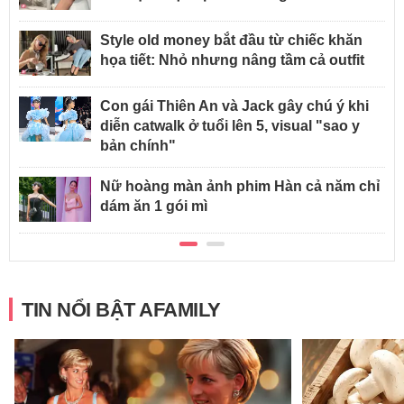
Style old money bắt đầu từ chiếc khăn
họa tiết: Nhỏ nhưng nâng tầm cả outfit
Con gái Thiên An và Jack gây chú ý khi
diễn catwalk ở tuổi lên 5, visual "sao y
bản chính"
Nữ hoàng màn ảnh phim Hàn cả năm chỉ
dám ăn 1 gói mì
TIN NỔI BẬT AFAMILY