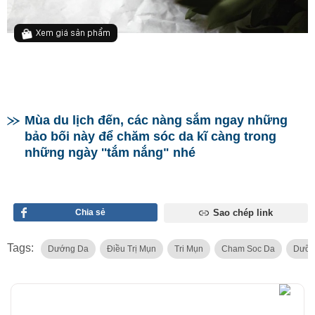
Xem giá sản phẩm
Mùa du lịch đến, các nàng sắm ngay những
bảo bối này để chăm sóc da kĩ càng trong
những ngày ''tắm nắng" nhé
Chia sẻ
Sao chép link
Tags:
Dướng Da
Điều Trị Mụn
Tri Mụn
Cham Soc Da
Dưỡn