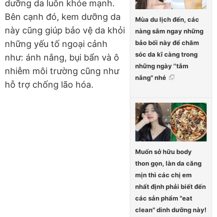
dưỡng da luôn khỏe mạnh.
Bên cạnh đó, kem dưỡng da
Mùa du lịch đến, các
này cũng giúp bảo vệ da khỏi
nàng sắm ngay những
bảo bối này để chăm
những yếu tố ngoại cảnh
sóc da kĩ càng trong
như: ánh nắng, bụi bẩn và ô
những ngày ''tắm
nhiễm môi trường cũng như
nắng" nhé
hỗ trợ chống lão hóa.
Muốn sở hữu body
thon gọn, làn da căng
mịn thì các chị em
nhất định phải biết đến
các sản phẩm "eat
clean" dinh dưỡng này!