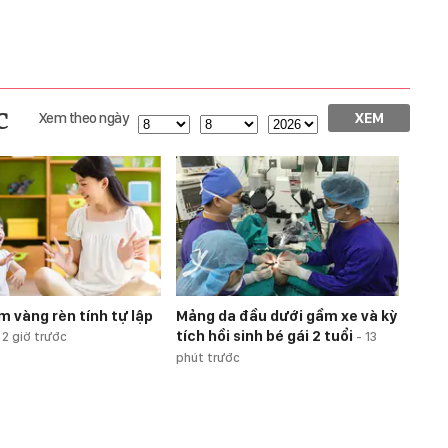
c
Xem theo ngày
XEM
m vàng rèn tính tự lập
Mảng da đầu dưới gầm xe và kỳ
tích hồi sinh bé gái 2 tuổi
-
2 giờ trước
-
13
phút trước