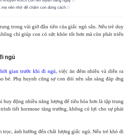
nên khuyến khích con rèn luyện hàng ngày
 cha mẹ nên nhớ để chăm con đúng cách
rung trong vài giờ đầu tiên của giấc ngủ sâu. Nếu trẻ duy
 không chỉ giúp con có sức khỏe tốt hơn mà còn phát triển
đi ngủ
hời gian trước khi đi ngủ
, việc ăn đêm nhiều và diễn ra
ho bé. Phụ huynh cũng sợ con đói nên sẵn sàng đáp ứng
hải huy động nhiều năng lượng để tiêu hóa hơn là tập trung
 trình tiết hormone tăng trưởng, không có lợi cho sự phát
n trọc, ảnh hưởng đến chất lượng giấc ngủ. Nếu trẻ khó đi