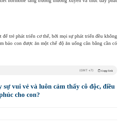
 tiết hormone tăng trưởng thường xuyên và thúc đẩy phát
để trẻ phát triển cơ thể, bởi mọi sự phát triển đều không
đảm bảo con được ăn một chế độ ăn uống cân bằng cần có
(GMT +7)
Copy link
 sự vui vẻ và luôn cảm thấy cô độc, điều
 phúc cho con?