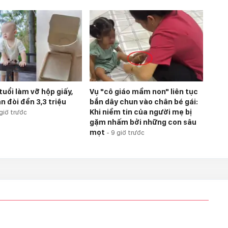
 tuổi làm vỡ hộp giấy,
Vụ "cô giáo mầm non" liên tục
n đòi đền 3,3 triệu
bắn dây chun vào chân bé gái:
Khi niềm tin của người mẹ bị
giờ trước
gặm nhấm bởi những con sâu
mọt
-
9 giờ trước