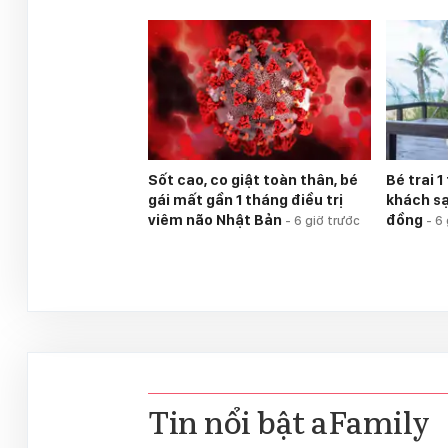
Sốt cao, co giật toàn thân, bé
Bé trai 1
gái mất gần 1 tháng điều trị
khách sạ
viêm não Nhật Bản
đồng
-
6 giờ trước
-
6 
Tin nổi bật aFamily