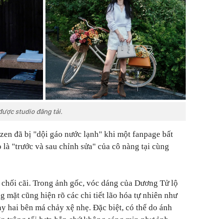
được studio đăng tải.
zen đã bị "dội gáo nước lạnh" khi một fanpage bất
 là "trước và sau chỉnh sửa" của cô nàng tại cùng
ể chối cãi. Trong ảnh gốc, vóc dáng của Dương Tử lộ
 mặt cũng hiện rõ các chi tiết lão hóa tự nhiên như
ay hai bên má chảy xệ nhẹ. Đặc biệt, có thể do ánh