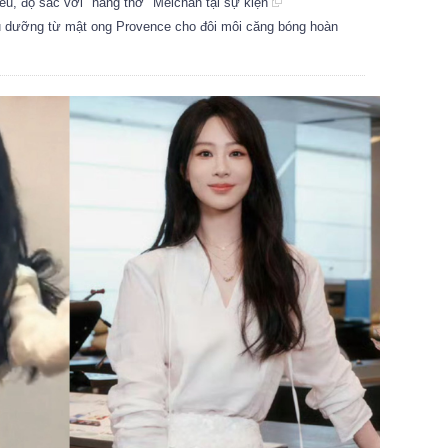
ều, đọ sắc với "nàng thơ" Meichan tại sự kiện
u dưỡng từ mật ong Provence cho đôi môi căng bóng hoàn