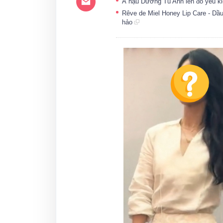
Á hậu Dương Tú Anh lên đồ yêu ki
Rêve de Miel Honey Lip Care - Dầ
hảo