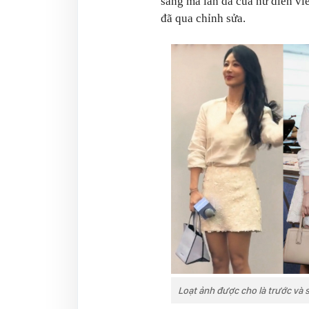
sáng mà làn da của nữ diễn vi
đã qua chỉnh sửa.
Loạt ảnh được cho là trước và