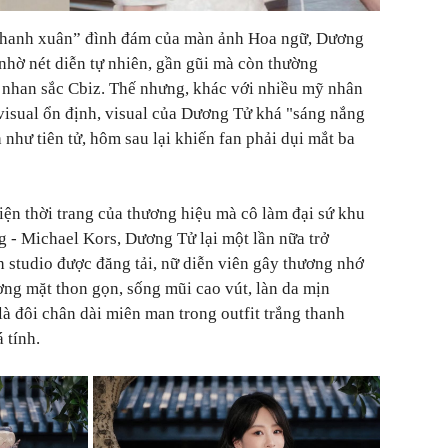
 thanh xuân” đình đám của màn ảnh Hoa ngữ, Dương
hờ nét diễn tự nhiên, gần gũi mà còn thường
 nhan sắc Cbiz. Thế nhưng, khác với nhiều mỹ nhân
visual ổn định, visual của Dương Tử khá "sáng nắng
như tiên tử, hôm sau lại khiến fan phải dụi mắt ba
kiện thời trang của thương hiệu mà cô làm đại sứ khu
 - Michael Kors, Dương Tử lại một lần nữa trở
h studio được đăng tải, nữ diễn viên gây thương nhớ
ng mặt thon gọn, sống mũi cao vút, làn da mịn
là đôi chân dài miên man trong outfit trắng thanh
 tính.