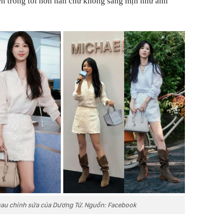
ên trông tối hơn hẳn chứ không sáng mịn như ảnh
 sau chỉnh sửa của Dương Tử. Nguồn: Facebook