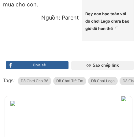
mua cho con.
Dạy con học toán với
Nguồn: Parent
đồ chơi Lego chưa bao
giờ dễ hơn thế
Chia sẻ
Sao chép link
Tags:
Đồ Chơi Cho Bé
Đồ Chơi Trẻ Em
Đồ Chơi Lego
Đồ Chơi