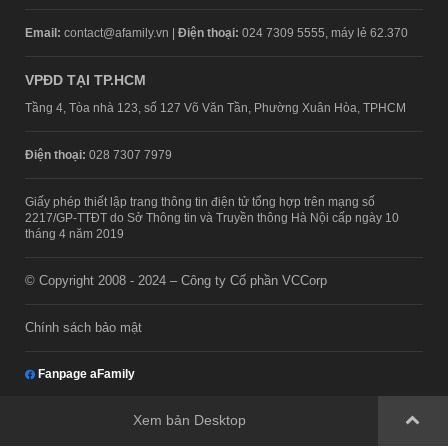
Email:
contact@afamily.vn |
Điện thoại:
024 7309 5555, máy lẻ 62.370
VPĐD TẠI TP.HCM
Tầng 4, Tòa nhà 123, số 127 Võ Văn Tần, Phường Xuân Hòa, TPHCM
Điện thoại:
028 7307 7979
Giấy phép thiết lập trang thông tin điện tử tổng hợp trên mạng số
2217/GP-TTĐT do Sở Thông tin và Truyền thông Hà Nội cấp ngày 10
tháng 4 năm 2019
© Copyright 2008 - 2024 – Công ty Cổ phần VCCorp
Chính sách bảo mật
Fanpage aFamily
Xem bản Desktop