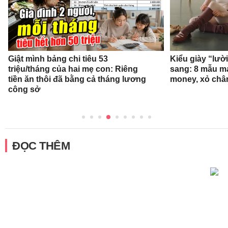
Giật mình bảng chi tiêu 53
Kiểu giày “lườ
triệu/tháng của hai mẹ con: Riêng
sang: 8 mẫu ma
tiền ăn thôi đã bằng cả tháng lương
money, xỏ chân 
công sở
ĐỌC THÊM