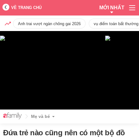
MỚI NHẤT
VỀ TRANG CHỦ
Anh trai vượt ngàn chông gai 2026
vụ điểm toán bất thường
Mẹ và bé
Đứa trẻ nào cũng nên có một bộ đồ